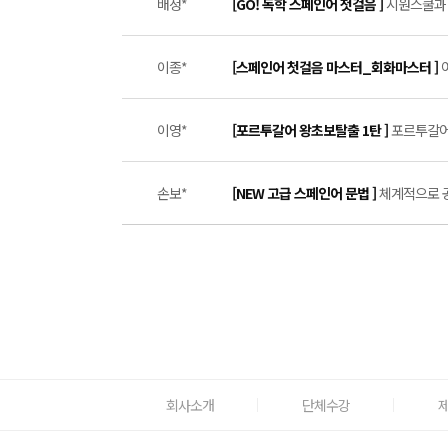
배정*
[GO! 독학 스페인어 첫걸음 ]
시원스쿨과 
이종*
[스페인어 첫걸음 마스터_회화마스터 ]
이영*
[포르투갈어 왕초보탈출 1탄 ]
포르투갈어 
손보*
[NEW 고급 스페인어 문법 ]
체계적으로 공
회사소개
단체수강