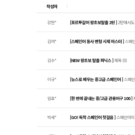
작성자
강현*
[포르투갈어 왕초보탈출 2탄 ]
2탄에서도 
김여*
[스페인어 동사 변형 시제 마스터 ]
스페인
김수*
[NEW 왕초보 탈출 파닉스 ]
제목 (0)
이규*
[뉴스로 배우는 중고급 스페인어 ]
스페인어
임효*
[한 번에 끝내는 중/고급 관용어구 100 ]
박세*
[GO! 독학 스페인어 첫걸음 ]
스페인어의 