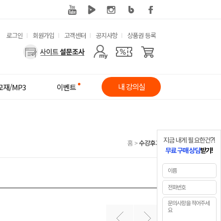
유
로그인
회원가입
고객센터
공지사항
상품권 등록
사
용
용
한
자
메
내 강의실
교재/MP3
이벤트
메
뉴
뉴
지금 내게 필요한건?!
홈
>
수강후기
무료 구매 상담
받기!