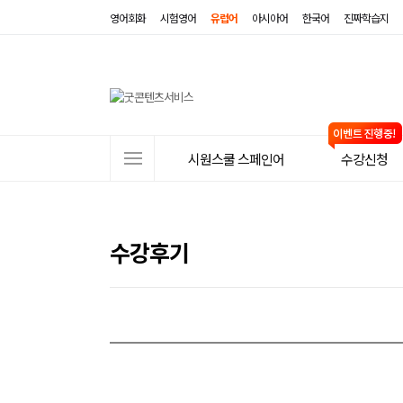
영어회화
시험영어
유럽어
아시아어
한국어
진짜학습지
사
시원스쿨 스페인어
수강신청
이
트
메
수강후기
뉴