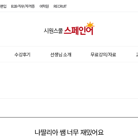
편입
B2B·직무/자격증
어학원
RECRUIT
시
원
스
수강후기
선생님 소개
무료강의/자료
쿨
스
페
인
어
나딸리아 쌤 너무 재밌어요