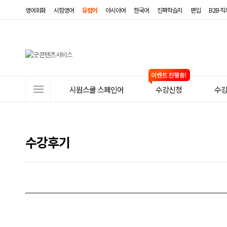
영어회화
시험영어
유럽어
아시아어
한국어
진짜학습지
편입
B2B·
사
시원스쿨 스페인어
수강신청
수
이
트
메
수강후기
뉴