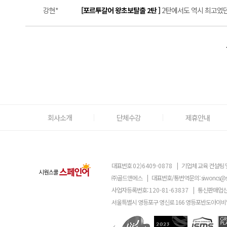
강현*
[포르투갈어 왕초보탈출 2탄 ]
2탄에서도 역시 최고였던
회사소개
단체수강
제휴안내
대표번호
02)6409-0878
|
기업체 교육 컨설팅 
㈜골드앤에스
|
대표번호/통번역문의:
siwoncs@
사업자등록번호:
120-81-63837
|
통신판매업신
서울특별시 영등포구 영신로 166 영등포반도아이비밸