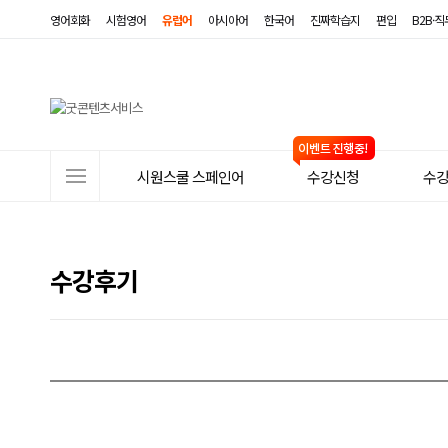
영어회화
시험영어
유럽어
아시아어
한국어
진짜학습지
편입
B2B·
사
시원스쿨 스페인어
수강신청
수
이
트
메
수강후기
뉴