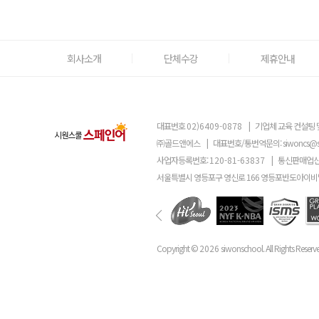
회사소개
단체수강
제휴안내
대표번호
02)6409-0878
|
기업체 교육 컨설팅 
㈜골드앤에스
|
대표번호/통번역문의:
siwoncs@
사업자등록번호:
120-81-63837
|
통신판매업신
서울특별시 영등포구 영신로 166 영등포반도아이비밸
Copyright ©
2026
siwonschool. All Rights Reserv