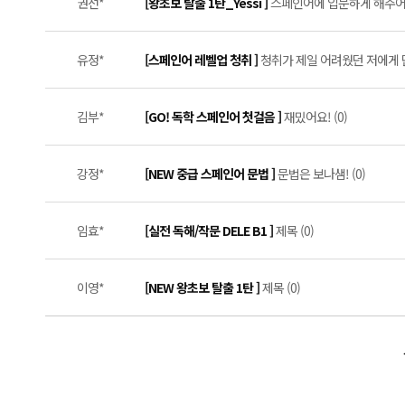
권선*
[왕초보 탈출 1탄_Yessi ]
스페인어에 입문하게 해주어 
유정*
[스페인어 레벨업 청취 ]
청취가 제일 어려웠던 저에게 단
김부*
[GO! 독학 스페인어 첫걸음 ]
재밌어요! (0)
강정*
[NEW 중급 스페인어 문법 ]
문법은 보나샘! (0)
임효*
[실전 독해/작문 DELE B1 ]
제목 (0)
이영*
[NEW 왕초보 탈출 1탄 ]
제목 (0)