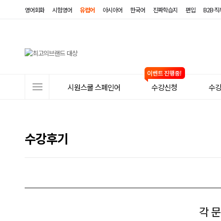
영어회화
시험영어
유럽어
아시아어
한국어
진짜학습지
편입
B2B·
사
시원스쿨 스페인어
수강신청
수
이
트
메
수강후기
뉴
각 