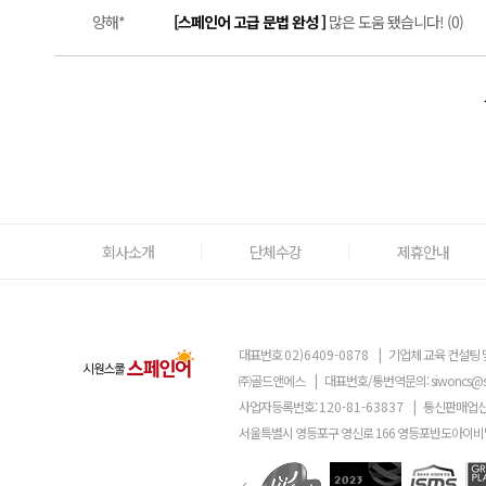
양해*
[스페인어 고급 문법 완성 ]
많은 도움 됐습니다! (0)
회사소개
단체수강
제휴안내
대표번호
02)6409-0878
|
기업체 교육 컨설팅 
㈜골드앤에스
|
대표번호/통번역문의:
siwoncs@
사업자등록번호:
120-81-63837
|
통신판매업신
서울특별시 영등포구 영신로 166 영등포반도아이비밸