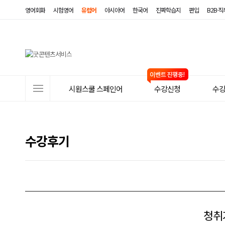
영어회화
시험영어
유럽어
아시아어
한국어
진짜학습지
편입
B2B·
사
시원스쿨 스페인어
수강신청
수
이
트
메
수강후기
뉴
청취