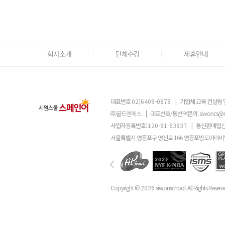
회사소개
단체수강
제휴안내
대표번호
02)6409-0878
|
기업체 교육 컨설팅 
㈜골드앤에스
|
대표번호/통번역문의:
siwoncs@
사업자등록번호:
120-81-63837
|
통신판매업신
서울특별시 영등포구 영신로 166 영등포반도아이비밸
Copyright ©
2026
siwonschool. All Rights Reserv