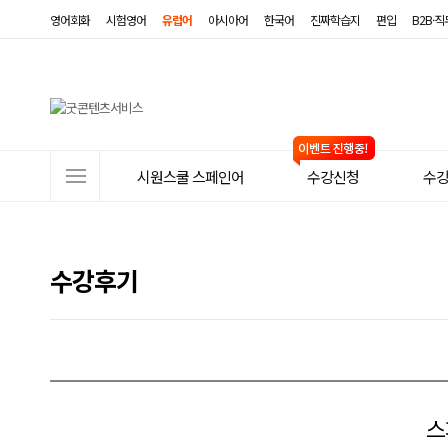
영어회화
시험영어
유럽어
아시아어
한국어
진짜학습지
편입
B2B·
사
시원스쿨 스페인어
수강신청
수
이
트
메
수강후기
뉴
스