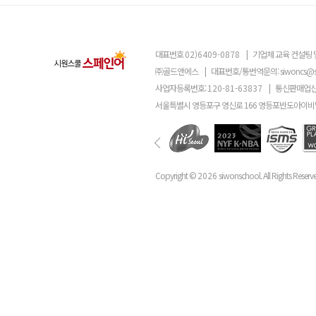
대표번호
02)6409-0878
|
기업체 교육 컨설팅 
㈜골드앤에스
|
대표번호/통번역문의:
siwoncs@
사업자등록번호:
120-81-63837
|
통신판매업신
서울특별시 영등포구 영신로 166 영등포반도아이비밸
Copyright ©
2026
siwonschool. All Rights Reserv