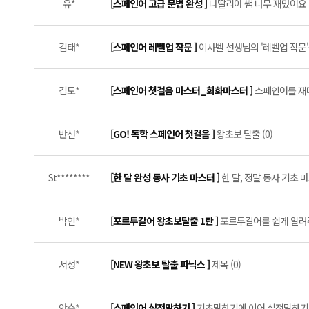
유*
[스페인어 고급 문법 완성 ]
나딸리아 쌤 너무 재밌어요 (
김태*
[스페인어 레벨업 작문 ]
이사벨 선생님의 '레벨업 작문'
김도*
[스페인어 첫걸음 마스터_회화마스터 ]
스페인어를 재미
반선*
[GO! 독학 스페인어 첫걸음 ]
왕초보 탈출 (0)
St********
[한 달 완성 동사 기초 마스터 ]
한 달, 정말 동사 기초 마
박인*
[포르투갈어 왕초보탈출 1탄 ]
포르투갈어를 쉽게 알려주
서성*
[NEW 왕초보 탈출 파닉스 ]
제목 (0)
안수*
[스페인어 실전말하기 ]
기초말하기에 이어 실전말하기로 회