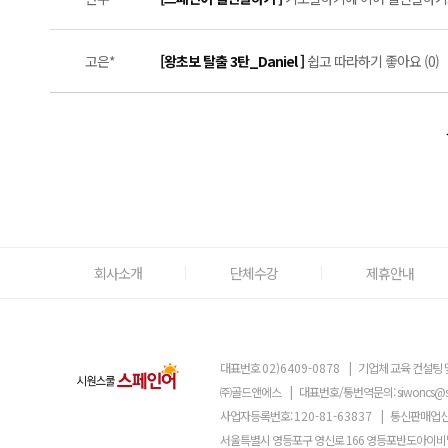
고은*
[왕초보 탈출 3탄_Daniel ]
쉽고 따라하기 좋아요 (0)
회사소개
단체수강
제휴안내
대표번호
02)6409-0878
|
기업체 교육 컨설팅 
㈜골드앤에스
|
대표번호/통번역문의:
siwoncs@
사업자등록번호:
120-81-63837
|
통신판매업신
서울특별시 영등포구 영신로 166 영등포반도아이비밸