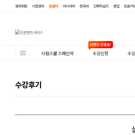
영어회화
시험영어
유럽어
아시아어
한국어
진짜학습지
편입
B2B·
사
시원스쿨 스페인어
수강신청
수
이
트
메
수강후기
뉴