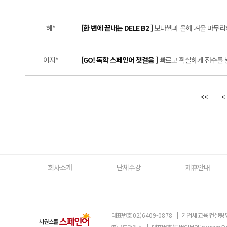
혜*
[한 번에 끝내는 DELE B2 ]
보나쌤과 올해 겨울 마무리하
이지*
[GO! 독학 스페인어 첫걸음 ]
빠르고 확실하게 점수를 낼 
회사소개
단체수강
제휴안내
대표번호
02)6409-0878
|
기업체 교육 컨설팅 