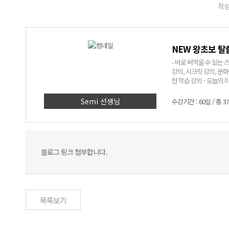
작성
NEW 왕초보 탈
- 바로 써먹을 수 있는 스페인어! - 어려운 문법은 NO! 쉽고 재미있는 표현
강의, 시크릿 강의, 문화 알기 코너까지! - Semi쌤만 믿고
현 학습 강의 - 오늘의 미션
> 1. 딱 세 달, 회화 표현 
에 입력된 실생활 회화 
Semi 선생님
수강기간 : 60일 / 총 3
인어에 대한 자신감 UP
블로그 링크 첨부합니다.
목록보기