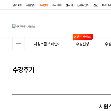
영어회화
시험영어
유럽어
아시아어
한국어
진짜학습지
편입
B2B·
사
시원스쿨 스페인어
수강신청
수
이
트
메
수강후기
뉴
[시원