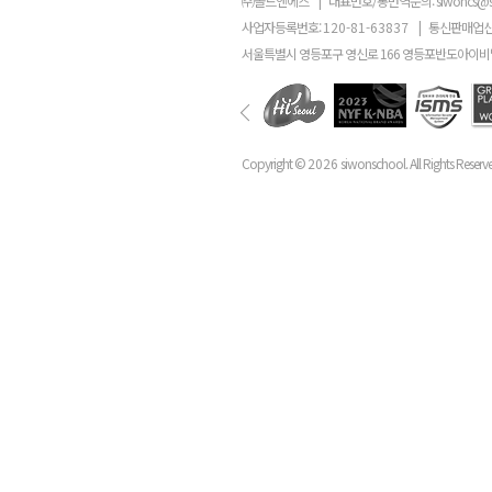
㈜골드앤에스
|
대표번호/통번역문의:
siwoncs@
사업자등록번호:
120-81-63837
|
통신판매업신
서울특별시 영등포구 영신로 166 영등포반도아이비밸
Copyright ©
2026
siwonschool. All Rights Reserv