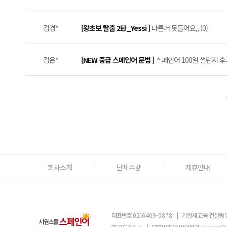
김경*
[왕초보 탈출 2탄_Yessi ]
다른거 못들어요,, (0)
김은*
[NEW 중급 스페인어 문법 ]
스페인어 100일 챌린지 후기
회사소개
단체수강
제휴안내
대표번호
02)6409-0878
|
기업체 교육 컨설팅 