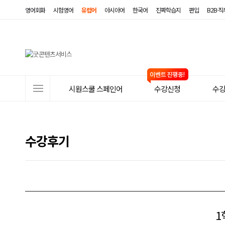
영어회화
시험영어
유럽어
아시아어
한국어
진짜학습지
편입
B2B·
사
시원스쿨 스페인어
수강신청
수
이
트
메
수강후기
뉴
1