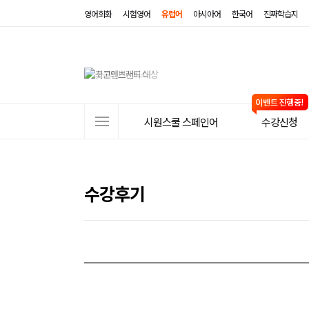
영어회화
시험영어
유럽어
아시아어
한국어
진짜학습지
사
시원스쿨 스페인어
수강신청
이
트
메
수강후기
뉴