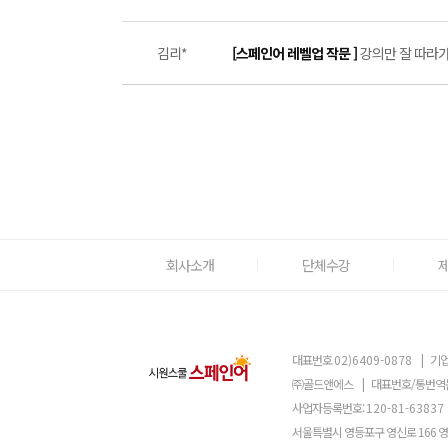
김리*
[스페인어 레벨업 작문 ]
강의만 잘 따라가도
회사소개
단체수강
대표번호
02)6409-0878
|
기업
㈜골드앤에스
|
대표번호/통번역
사업자등록번호:
120-81-63837
서울특별시 영등포구 영신로 166 