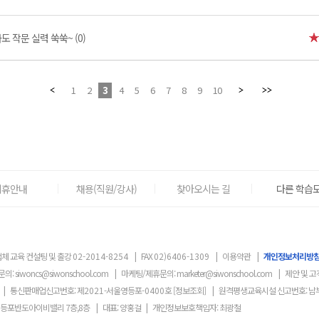
 작문 실력 쑥쑥~ (0)
1
2
3
4
5
6
7
8
9
10
제휴안내
채용(직원/강사)
찾아오시는 길
다른 학습도
체 교육 컨설팅 및 출강
02-2014-8254
|
FAX
02)6406-1309
|
이용약관
|
개인정보처리방
문의:
siwoncs@siwonschool.com
|
마케팅/제휴문의:
marketer@siwonschool.com
|
제안 및 고
|
통신판매업신고번호: 제
2021
-서울영등포
-0400
호
[정보조회]
|
원격평생교육시설 신고번호: 남
영등포반도아이비밸리 7층,8층
|
대표: 양홍걸
|
개인정보보호책임자: 최광철