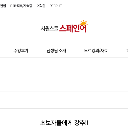
편입
B2B·직무/자격증
어학원
RECRUIT
시
원
스
수강후기
선생님 소개
무료강의/자료
쿨
스
페
인
어
초보자들에게 강추!!