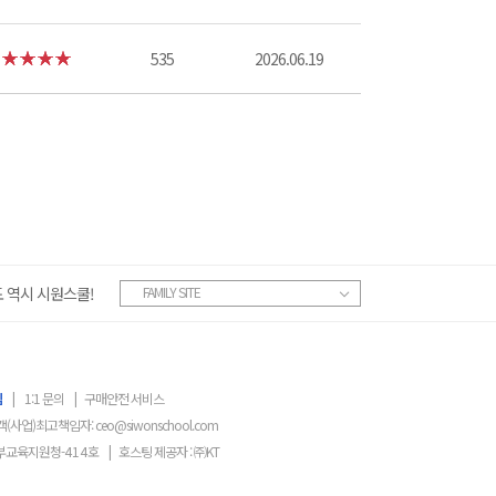
535
2026.06.19
 역시 시원스쿨!
FAMILY SITE
침
|
1:1 문의
|
구매안전 서비스
객(사업)최고책임자:
ceo@siwonschool.com
부교육지원청-
414
호
|
호스팅 제공자 : ㈜KT