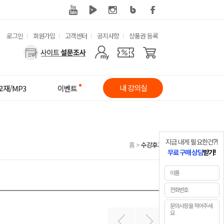
유
로그인
회원가입
고객센터
공지사항
상품권 등록
사
용
용
한
자
메
내 강의실
교재/MP3
이벤트
메
뉴
뉴
지금 내게 필요한건?!
홈
>
수강후기
무료 구매 상담
받기!