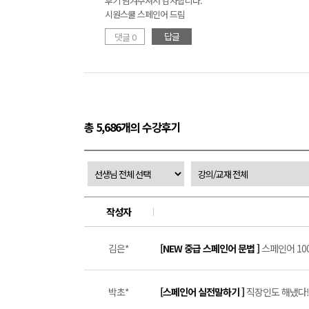
후기 남겨주셔서 감사합니다.
시원스쿨 스페인어 드림
답글
댓글 0
총 5,686개의 수강후기
작성자
김은*
[NEW 중급 스페인어 문법 ]
스페인어 100
박초*
[스페인어 실전말하기 ]
직장인도 해냈다! 