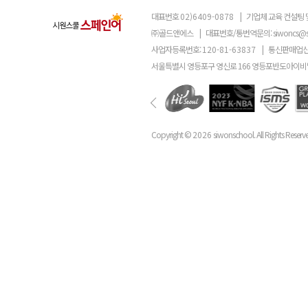
대표번호
02)6409-0878
|
기업체 교육 컨설팅 
㈜골드앤에스
|
대표번호/통번역문의:
siwoncs@
사업자등록번호:
120-81-63837
|
통신판매업신
서울특별시 영등포구 영신로 166 영등포반도아이비밸
Copyright ©
2026
siwonschool. All Rights Reserv