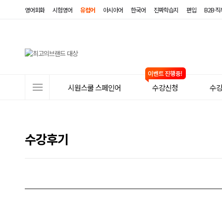
영어회화
시험영어
유럽어
아시아어
한국어
진짜학습지
편입
B2B·
사
시원스쿨 스페인어
수강신청
수
이
트
메
수강후기
뉴