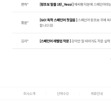
변하*
[왕초보 탈출 1탄_Yessi ]
예씨쌤 덕분에 스페인어라는 꿈
[GO! 독학 스페인어 첫걸음 ]
스페인어 왕초보 귀에 쏙쏙
황윤*
합니다 (0)
김리*
[스페인어 레벨업 작문 ]
강의만 잘 따라가도 작문 실력 쑥
회사소개
단체수강
제휴안내