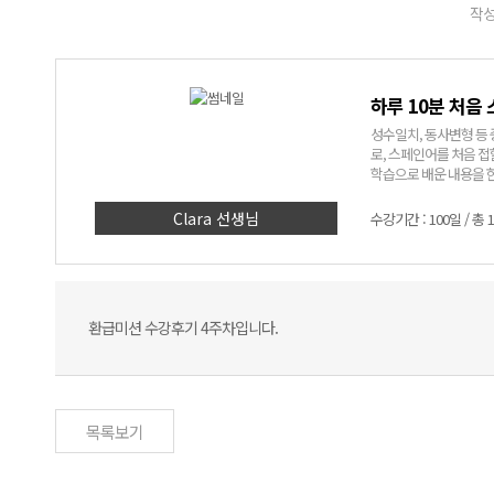
작성
하루 10분 처음
성수일치, 동사변형 등 
로, 스페인어를 처음 접
학습으로 배운 내용을 한
금씩 공부하며 스페인어의
Clara 선생님
수강기간 : 100일 / 총 
환급미션 수강후기 4주차입니다.
목록보기