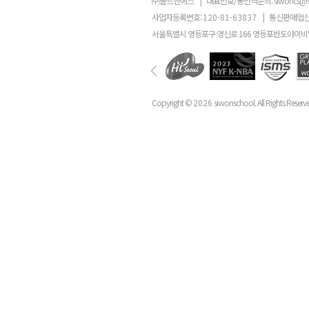
㈜골드앤에스
|
대표번호/통번역문의:
siwoncs@
사업자등록번호:
120-81-63837
|
통신판매업신
서울특별시 영등포구 영신로 166 영등포반도아이비밸
Copyright ©
2026
siwonschool. All Rights Reserv