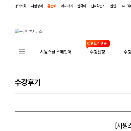
영어회화
시험영어
유럽어
아시아어
한국어
진짜학습지
편입
B2B·
사
시원스쿨 스페인어
수강신청
수
이
트
메
수강후기
뉴
[시원