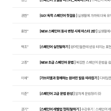
권한*
[GO! 독학 스페인어 첫걸음 ]
실생활에 가까워 더욱 유익
홍현*
[NEW 스페인어 동사 변형 시제 마스터 2탄 ]
실생활에서
백조*
[스페인어 실전말하기 ]
원어민들한테 반응 터지는 표현들
고종*
[NEW 초급 스페인어 문법 ]
복잡한 스페인어 문법을 쉽게
이예*
[가브리엘과 함께하는 원어민 발음 따라잡기 ]
디테일한
이준*
[스페인어 고급 문법 완성 ]
알차게 문법정리 (0)
권기*
[스페인어 레벨업 청취/말하기 ]
수강후기 : 스페인어 레