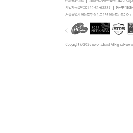
㈜골드앤에스
|
대표번호/통번역문의:
siwoncs@
사업자등록번호:
120-81-63837
|
통신판매업신
서울특별시 영등포구 영신로 166 영등포반도아이비밸
Copyright ©
2026
siwonschool. All Rights Reserv