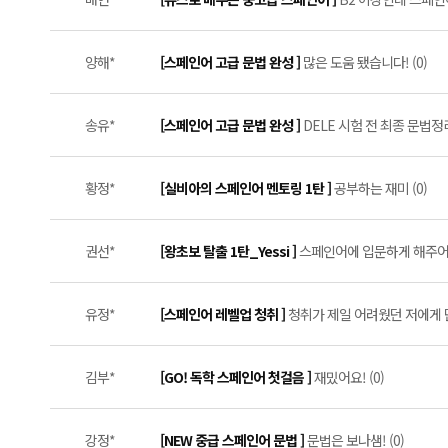
양해*
[스페인어 고급 문법 완성 ]
많은 도움 됐습니다! (0)
송유*
[스페인어 고급 문법 완성 ]
DELE 시험 전 최종 문법정
황정*
[실비아의 스페인어 멘토링 1탄 ]
공부하는 재미 (0)
권선*
[왕초보 탈출 1탄_Yessi ]
스페인어에 입문하게 해주어 
유정*
[스페인어 레벨업 청취 ]
청취가 제일 어려웠던 저에게 단
김부*
[GO! 독학 스페인어 첫걸음 ]
재밌어요! (0)
강정*
[NEW 중급 스페인어 문법 ]
문법은 보나샘! (0)