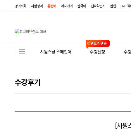
영어회화
시험영어
유럽어
아시아어
한국어
진짜학습지
편입
B2B·
사
시원스쿨 스페인어
수강신청
수
이
트
메
수강후기
뉴
[시원