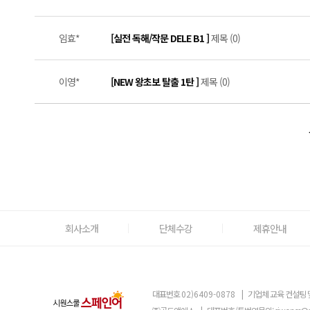
임효*
[실전 독해/작문 DELE B1 ]
제목 (0)
이영*
[NEW 왕초보 탈출 1탄 ]
제목 (0)
회사소개
단체수강
제휴안내
대표번호
02)6409-0878
|
기업체 교육 컨설팅 