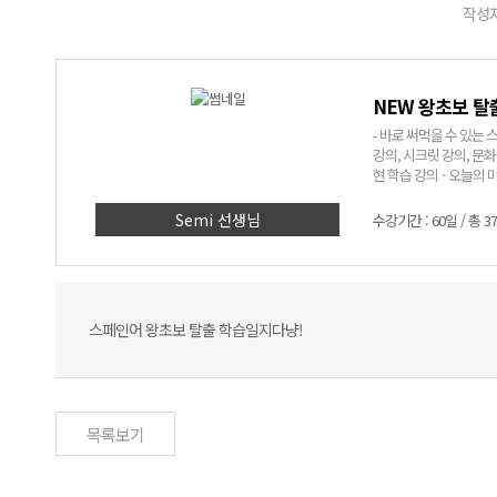
작성자 
NEW 왕초보 탈
- 바로 써먹을 수 있는 스페인어! - 어려운 문법은 NO! 쉽고 재미있는 표현
강의, 시크릿 강의, 문화 알기 코너까지! - Semi쌤만 믿고
현 학습 강의 - 오늘의 미션
> 1. 딱 세 달, 회화 표현 
에 입력된 실생활 회화 
Semi 선생님
수강기간 : 60일 / 총 3
인어에 대한 자신감 UP
스페인어 왕초보 탈출 학습일지다냥!
목록보기