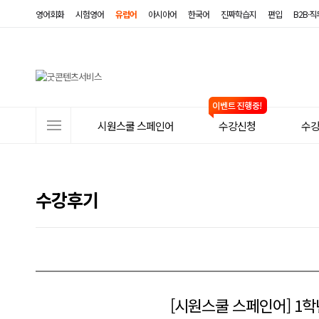
영어회화
시험영어
유럽어
아시아어
한국어
진짜학습지
편입
B2B·
사
시원스쿨 스페인어
수강신청
수
이
트
메
수강후기
뉴
[시원스쿨 스페인어] 1학년