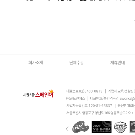
회사소개
단체수강
제휴안내
대표번호
02)6409-0878
|
기업체 교육 컨설팅 
㈜골드앤에스
|
대표번호/통번역문의:
siwoncs@
사업자등록번호:
120-81-63837
|
통신판매업신
서울특별시 영등포구 영신로 166 영등포반도아이비밸