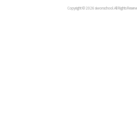
Copyright ©
2026
siwonschool. All Rights Reserv