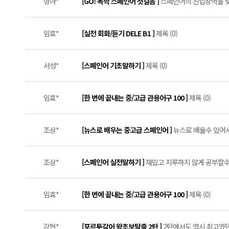
형아*
[GO! 독학 스페인어 첫걸음 ]
스페인어의 진입장벽을 낮춰
임효*
[실전 회화/듣기 DELE B1 ]
제목 (0)
서성*
[스페인어 기초말하기 ]
제목 (0)
임효*
[한 번에 끝내는 중/고급 관용어구 100 ]
제목 (0)
조상*
[뉴스로 배우는 중고급 스페인어 ]
뉴스로 배울수 있어서
조상*
[스페인어 실전말하기 ]
재밌고 지루하지 않게 공부할수 
임효*
[한 번에 끝내는 중/고급 관용어구 100 ]
제목 (0)
강현*
[포르투갈어 왕초보탈출 2탄 ]
2탄에서도 역시 최고였던