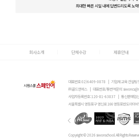
최대한 빠른 시일 내에 답변드리도록 노력
회사소개
단체수강
제휴안내
대표번호
02)6409-0878
|
기업체 교육 컨설팅 
㈜골드앤에스
|
대표번호/통번역문의:
siwoncs@
사업자등록번호:
120-81-63837
|
통신판매업신
서울특별시 영등포구 영신로 166 영등포반도아이비밸
Copyright ©
2026
siwonschool. All Rights Reserv