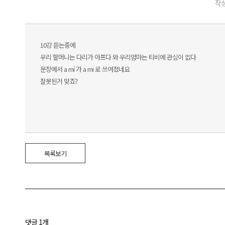
작성
10강 듣는중에
우리 할머니는 다리가 아프다 와 우리엄마는 티비에 관심이 없다
문장에서 a mí 가 a mi 로 쓰여졌네요
잘못된거 맞죠?
목록보기
댓글 1개