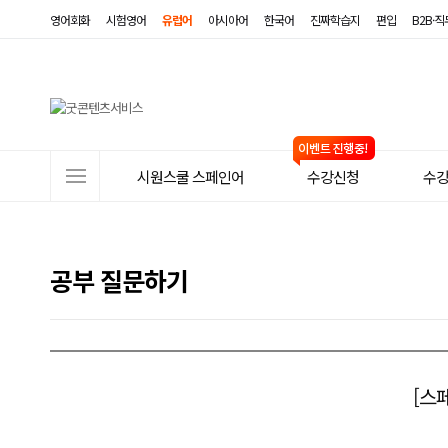
영어회화
시험영어
유럽어
아시아어
한국어
진짜학습지
편입
B2B·
사
시원스쿨 스페인어
수강신청
수
이
트
메
공부 질문하기
뉴
[스