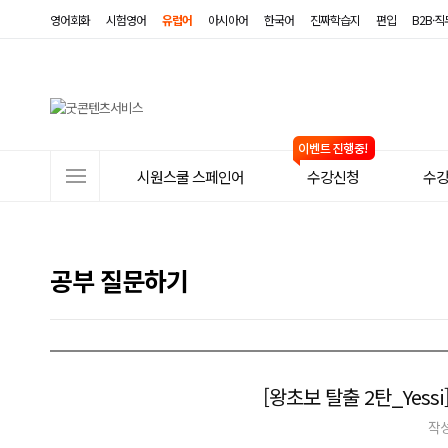
영어회화
시험영어
유럽어
아시아어
한국어
진짜학습지
편입
B2B·
사
시원스쿨 스페인어
수강신청
수
이
트
메
공부 질문하기
뉴
[왕초보 탈출 2탄_Yes
작성