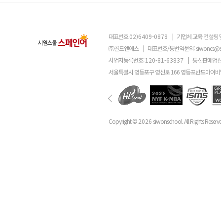
대표번호
02)6409-0878
|
기업체 교육 컨설팅 
㈜골드앤에스
|
대표번호/통번역문의:
siwoncs@
사업자등록번호:
120-81-63837
|
통신판매업신
서울특별시 영등포구 영신로 166 영등포반도아이비밸
Copyright ©
2026
siwonschool. All Rights Reserv