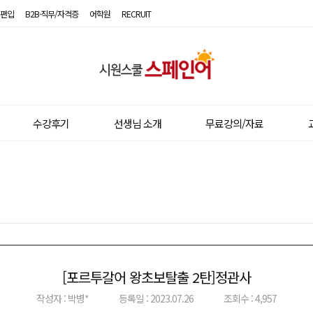
편입
B2B·직무/자격증
어학원
RECRUIT
시
원
스
수강후기
선생님 소개
무료강의/자료
쿨
스
페
인
어
[포르투갈어 왕초보탈출 2탄]정관사
이전글
다음글
작성자 : 박병*
등록일 : 2023.07.26
조회수 : 4,957