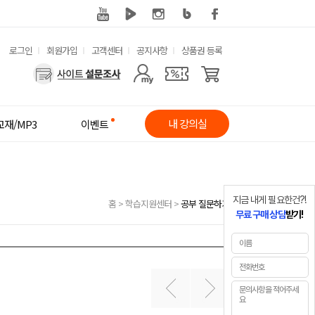
유
로그인
회원가입
고객센터
공지사항
상품권 등록
사
용
용
한
자
메
내 강의실
교재/MP3
이벤트
메
뉴
뉴
지금 내게 필요한건?!
홈
>
학습지원센터
>
공부 질문하기
무료 구매 상담
받기!