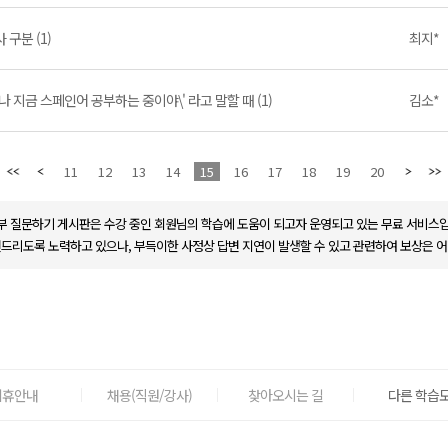
사 구분 (1)
최지*
'나 지금 스페인어 공부하는 중이야\' 라고 말할 때 (1)
김소*
11
12
13
14
15
16
17
18
19
20
부 질문하기 게시판은 수강 중인 회원님의 학습에 도움이 되고자 운영되고 있는 무료 서비스입
변드리도록 노력하고 있으나, 부득이한 사정상 답변 지연이 발생할 수 있고 관련하여 보상은 어
제휴안내
채용(직원/강사)
찾아오시는 길
다른 학습도