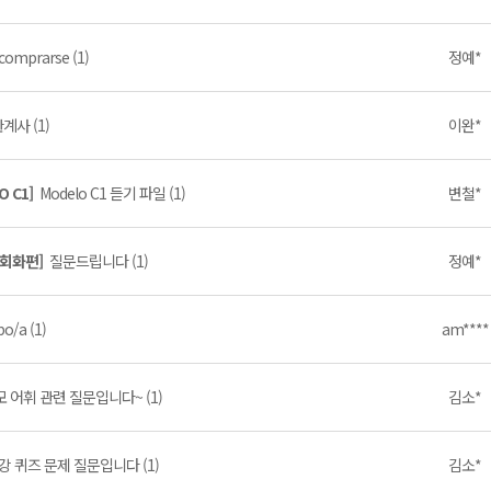
comprarse (1)
정예*
계사 (1)
이완*
O C1]
Modelo C1 듣기 파일 (1)
변철*
 회화편]
질문드립니다 (1)
정예*
o/a (1)
am****
 어휘 관련 질문입니다~ (1)
김소*
강 퀴즈 문제 질문입니다 (1)
김소*