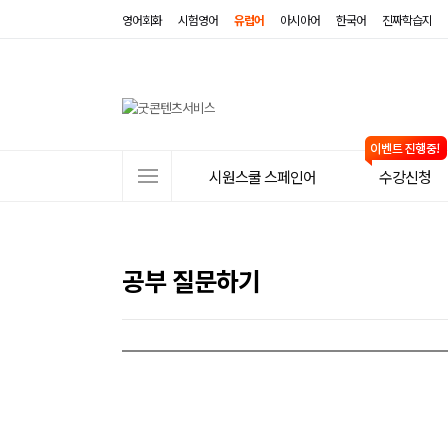
영어회화
시험영어
유럽어
아시아어
한국어
진짜학습지
사
시원스쿨 스페인어
수강신청
이
트
메
공부 질문하기
뉴