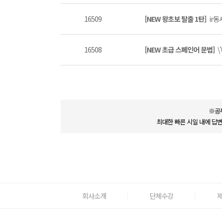
16509
[NEW 왕초보 탈출 1탄]
ir동
16508
[NEW 초급 스페인어 문법]
\
※공
최대한 빠른 시일 내에 답
회사소개
단체수강