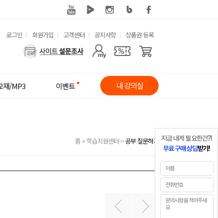
유
로그인
회원가입
고객센터
공지사항
상품권 등록
사
용
용
한
자
메
내 강의실
교재/MP3
이벤트
메
뉴
뉴
지금 내게 필요한건?!
홈
>
학습지원센터
>
공부 질문하기
무료 구매 상담
받기!