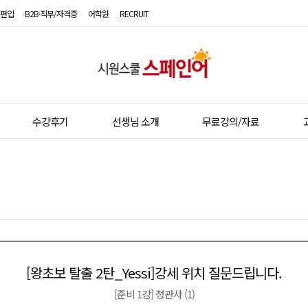
편입
B2B·직무/자격증
어학원
RECRUIT
시
원
스
수강후기
선생님 소개
무료강의/자료
쿨
스
페
인
어
[왕초보 탈출 2탄_Yessi]강세 위치 질문드립니다.
이전글
다음글
[준비 1강] 정관사 (1)