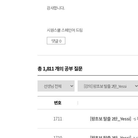
감사합니다.
시원스쿨 스페인어 드림
댓글 0
총 1,811 개
의 공부 질문
번호
1711
[왕초보 탈출 2탄_Yessi]
-s
1710
[왕초보 탈출 2탄_Yessi]
a 