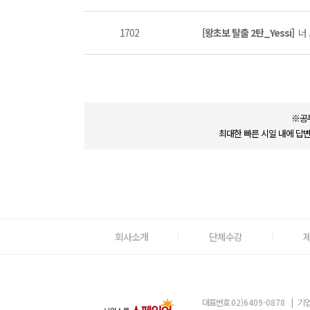
1702
[왕초보 탈출 2탄_Yessi]
너 
※공
최대한 빠른 시일 내에 답
회사소개
단체수강
대표번호
02)6409-0878
|
기업