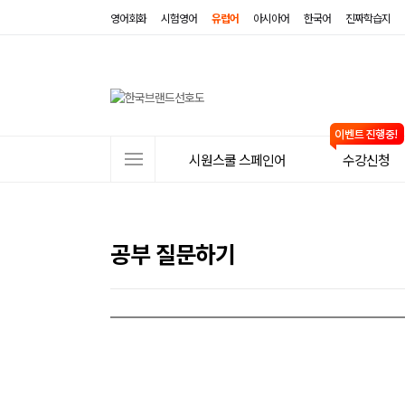
영어회화
시험영어
유럽어
아시아어
한국어
진짜학습지
사
시원스쿨 스페인어
수강신청
이
트
메
공부 질문하기
뉴