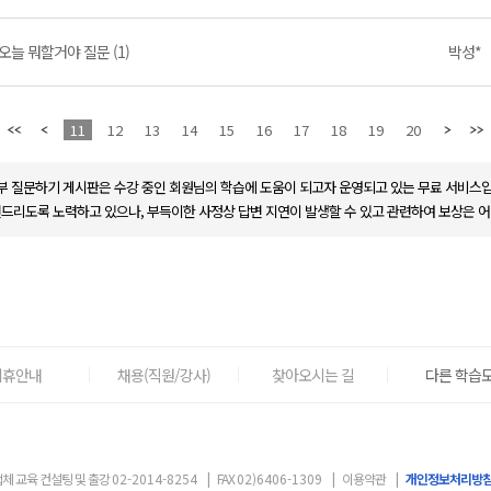
오늘 뭐할거야 질문 (1)
박성*
11
12
13
14
15
16
17
18
19
20
부 질문하기 게시판은 수강 중인 회원님의 학습에 도움이 되고자 운영되고 있는 무료 서비스입
변드리도록 노력하고 있으나, 부득이한 사정상 답변 지연이 발생할 수 있고 관련하여 보상은 어
제휴안내
채용(직원/강사)
찾아오시는 길
다른 학습도
체 교육 컨설팅 및 출강
02-2014-8254
|
FAX
02)6406-1309
|
이용약관
|
개인정보처리방