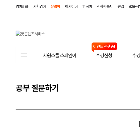
영어회화
시험영어
유럽어
아시아어
한국어
진짜학습지
편입
B2B·
사
시원스쿨 스페인어
수강신청
수
이
트
메
공부 질문하기
뉴