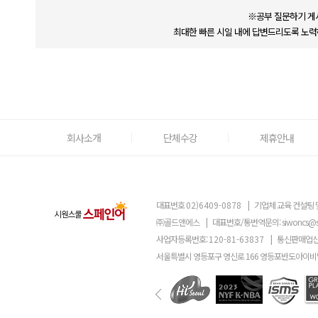
※공부 질문하기 게
최대한 빠른 시일 내에 답변드리도록 노력
회사소개
단체수강
제휴안내
대표번호
02)6409-0878
|
기업체 교육 컨설팅 
㈜골드앤에스
|
대표번호/통번역문의:
siwoncs@
사업자등록번호:
120-81-63837
|
통신판매업신
서울특별시 영등포구 영신로 166 영등포반도아이비밸