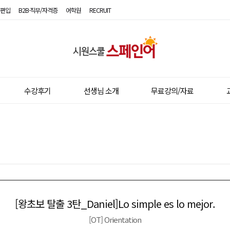
편입
B2B·직무/자격증
어학원
RECRUIT
시
원
스
수강후기
선생님 소개
무료강의/자료
쿨
스
페
인
어
[왕초보 탈출 3탄_Daniel]Lo simple es lo mejor.
이전글
다음글
[OT] Orientation