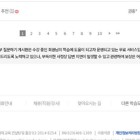
추천 (1)
권홍*
1
2
3
4
5
6
7
8
9
10
부 질문하기 게시판은 수강 중인 회원님의 학습에 도움이 되고자 운영되고 있는 무료 서비스입
변드리도록 노력하고 있으나, 부득이한 사정상 답변 지연이 발생할 수 있고 관련하여 보상은 어
제휴안내
채용(직원/강사)
찾아오시는 길
다른 학습도
체 교육 컨설팅 및 출강
02-2014-8254
|
FAX
02)6406-1309
|
이용약관
|
개인정보처리방