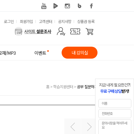
유
로그인
회원가입
고객센터
공지사항
상품권 등록
사
용
용
한
자
메
내 강의실
교재/MP3
이벤트
메
뉴
뉴
지금 내게 필요한건?!
홈
>
학습지원센터
>
공부 질문하기
무료 구매 상담
받기!