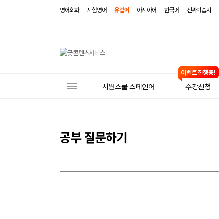
영어회화
시험영어
유럽어
아시아어
한국어
진짜학습지
사
시원스쿨 스페인어
수강신청
이
트
메
공부 질문하기
뉴