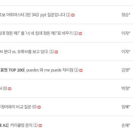
보 어휘마스터 1탄 34강 ppt 질문입니다 (1)
정승*
침대 정돈 해?' 를 '너 네 침대 정돈 해?'로 바꾸기 (1)
이자*
 본다 vs. 유튜브를 보고 있다. (1)
이자*
현 TOP 200]
puedes 와 me puede 차이점 (1)
김영*
l (0)
박정*
정어와의 비교 질문 (0)
임혜*
E A2]
커리큘럼 문의 (1)
손재*