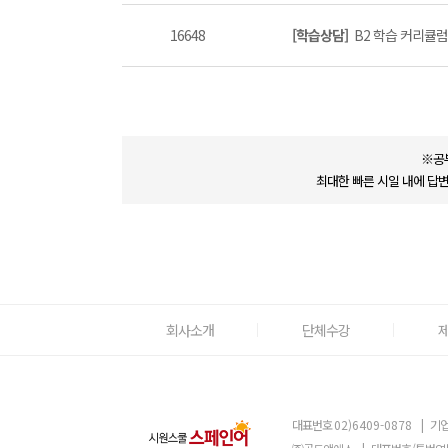
16648
[학습상담]
B2 학습 커리큘럼 
※공
최대한 빠른 시일 내에 답
회사소개
단체수강
대표번호
02)6409-0878
|
기업