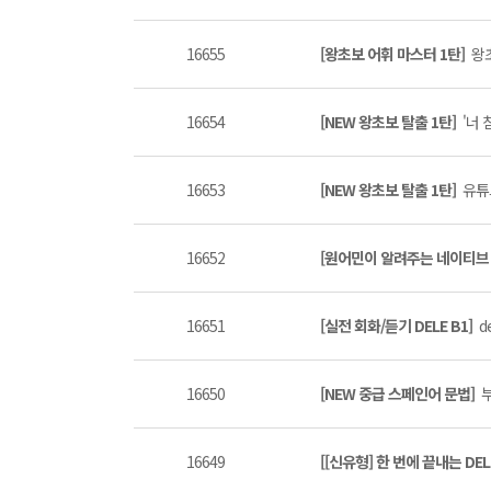
16655
[왕초보 어휘 마스터 1탄]
왕초
16654
[NEW 왕초보 탈출 1탄]
'너 
16653
[NEW 왕초보 탈출 1탄]
유튜브
16652
[원어민이 알려주는 네이티브 표
16651
[실전 회화/듣기 DELE B1]
de
16650
[NEW 중급 스페인어 문법]
부
16649
[[신유형] 한 번에 끝내는 DEL