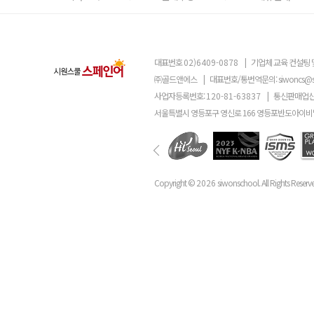
대표번호
02)6409-0878
|
기업체 교육 컨설팅 
㈜골드앤에스
|
대표번호/통번역문의:
siwoncs@
사업자등록번호:
120-81-63837
|
통신판매업신
서울특별시 영등포구 영신로 166 영등포반도아이비밸
Copyright ©
2026
siwonschool. All Rights Reserv