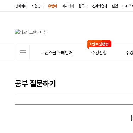
영어회화
시험영어
유럽어
아시아어
한국어
진짜학습지
편입
B2B·
사
시원스쿨 스페인어
수강신청
수
이
트
메
공부 질문하기
뉴