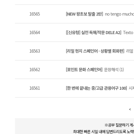
16565
[NEW 왕초보 탈출 2탄]
no tengo mucho 
16564
[[신유형] 실전 독해/작문 DELE A2]
Texto
16563
[리얼 현지 스페인어 - 상황별 회화편]
리얼 
16562
[포인트 문화 스페인어]
문장해석 (1)
16561
[한 번에 끝내는 중/고급 관용어구 100]
시제
※공부 질문하기 게
최대한 빠른 시일 내에 답변드리도록 노력