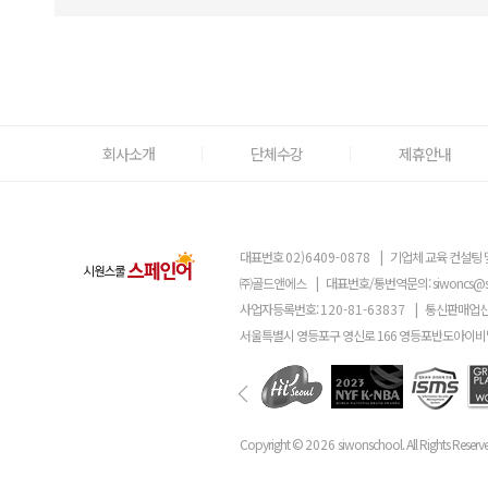
회사소개
단체수강
제휴안내
대표번호
02)6409-0878
|
기업체 교육 컨설팅 
㈜골드앤에스
|
대표번호/통번역문의:
siwoncs@
사업자등록번호:
120-81-63837
|
통신판매업신
서울특별시 영등포구 영신로 166 영등포반도아이비밸
Copyright ©
2026
siwonschool. All Rights Reserv