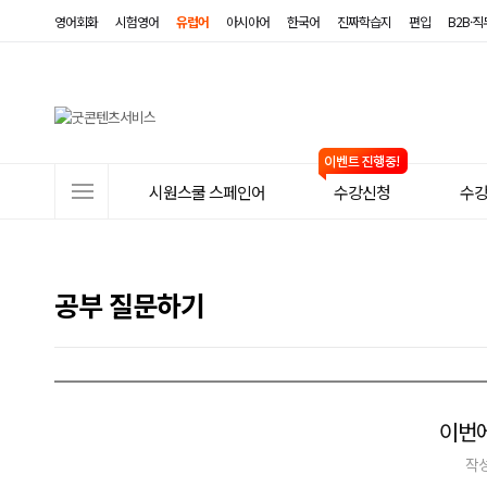
영어회화
시험영어
유럽어
아시아어
한국어
진짜학습지
편입
B2B·
사
시원스쿨 스페인어
수강신청
수
이
트
메
공부 질문하기
뉴
이번에
작성