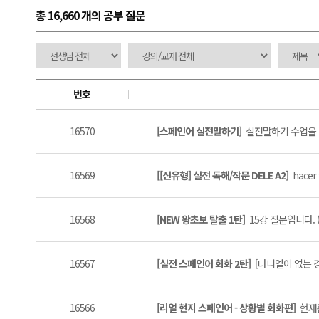
총 16,660 개
의 공부 질문
번호
16570
[스페인어 실전말하기]
실전말하기 수업을 D
16569
[[신유형] 실전 독해/작문 DELE A2]
hacer f
16568
[NEW 왕초보 탈출 1탄]
15강 질문입니다. (
16567
[실전 스페인어 회화 2탄]
[다니엘이 없는 경우]
16566
[리얼 현지 스페인어 - 상황별 회화편]
현재완