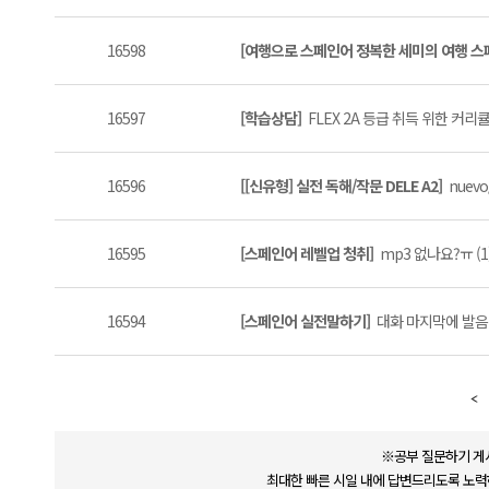
16598
[여행으로 스페인어 정복한 세미의 여행 
16597
[학습상담]
FLEX 2A 등급 취득 위한 커리
16596
[[신유형] 실전 독해/작문 DELE A2]
nuev
16595
[스페인어 레벨업 청취]
mp3 없나요?ㅠ (1
16594
[스페인어 실전말하기]
대화 마지막에 발음 
※공부 질문하기 게
최대한 빠른 시일 내에 답변드리도록 노력