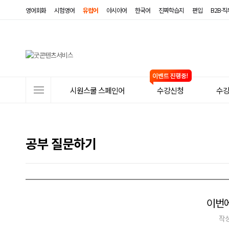
영어회화
시험영어
유럽어
아시아어
한국어
진짜학습지
편입
B2B·
사
시원스쿨 스페인어
수강신청
수
이
트
메
공부 질문하기
뉴
이번에
작성