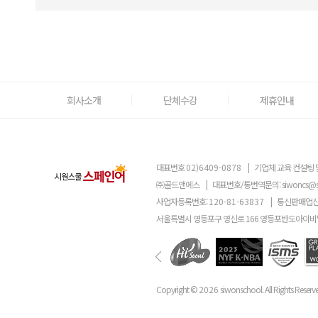
회사소개
단체수강
제휴안내
대표번호
02)6409-0878
|
기업체 교육 컨설팅 
㈜골드앤에스
|
대표번호/통번역문의:
siwoncs@
사업자등록번호:
120-81-63837
|
통신판매업신
서울특별시 영등포구 영신로 166 영등포반도아이비밸
Copyright ©
2026
siwonschool. All Rights Reserv