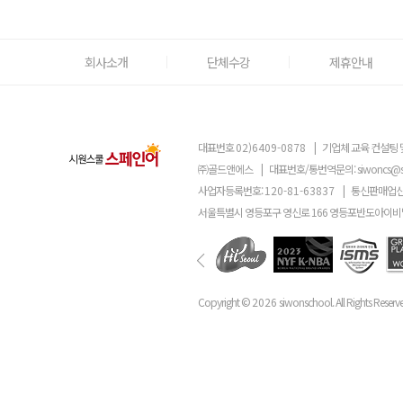
회사소개
단체수강
제휴안내
대표번호
02)6409-0878
|
기업체 교육 컨설팅 
㈜골드앤에스
|
대표번호/통번역문의:
siwoncs@
사업자등록번호:
120-81-63837
|
통신판매업신
서울특별시 영등포구 영신로 166 영등포반도아이비밸
Copyright ©
2026
siwonschool. All Rights Reserv