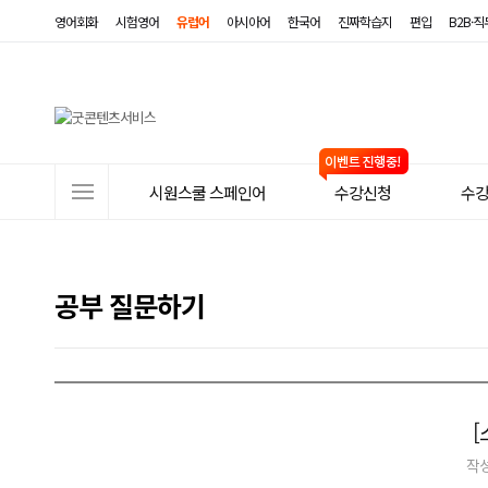
영어회화
시험영어
유럽어
아시아어
한국어
진짜학습지
편입
B2B·
사
시원스쿨 스페인어
수강신청
수
이
트
메
공부 질문하기
뉴
[
작성