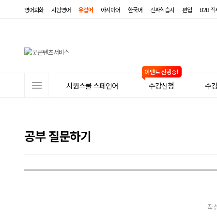
영어회화
시험영어
유럽어
아시아어
한국어
진짜학습지
편입
B2B·
사
시원스쿨 스페인어
수강신청
수
이
트
메
공부 질문하기
뉴
작성