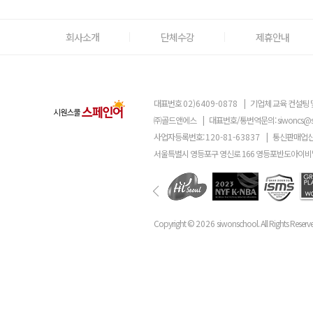
회사소개
단체수강
제휴안내
대표번호
02)6409-0878
|
기업체 교육 컨설팅 
㈜골드앤에스
|
대표번호/통번역문의:
siwoncs@
사업자등록번호:
120-81-63837
|
통신판매업신
서울특별시 영등포구 영신로 166 영등포반도아이비밸
Copyright ©
2026
siwonschool. All Rights Reserv