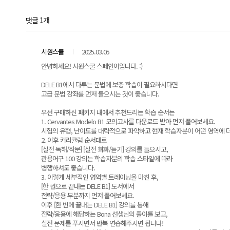
댓글 1개
시원스쿨
2025.03.05
안녕하세요! 시원스쿨 스페인어입니다. :)
DELE B1에서 다루는 문법에 보충 학습이 필요하시다면
고급 문법 강좌를 먼저 들으시는 것이 좋습니다.
우선 구매하신 패키지 내에서 추천드리는 학습 순서는
1. Cervantes Modelo B1 모의고사를 다운로드 받아 먼저 풀어보세요.
시험의 유형, 난이도를 대략적으로 파악하고 현재 학습자분이 어떤 영역에 더
2. 이후 커리큘럼 순서대로
[실전 독해/작문] [실전 회화/듣기] 강의를 들으시고,
관용어구 100 강의는 학습자분의 학습 스타일에 따라
병행하셔도 좋습니다.
3. 이렇게 세부적인 영역별 트레이닝을 마친 후,
[한 권으로 끝내는 DELE B1] 도서에서
전략/응용 부분까지 먼저 풀어보세요.
이후 [한 번에 끝내는 DELE B1] 강의를 통해
전략/응용에 해당하는 Bona 선생님의 풀이를 보고,
실전 문제를 푸시면서 반복 연습해주시면 됩니다!