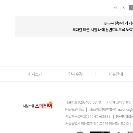
3
※공부 질문하기 게
최대한 빠른 시일 내에 답변드리도록 노력
회사소개
단체수강
제휴안내
대표번호
02)6409-0878
|
기업체 교육 컨설팅 
㈜골드앤에스
|
대표번호/통번역문의:
siwoncs@
사업자등록번호:
120-81-63837
|
통신판매업신
서울특별시 영등포구 영신로 166 영등포반도아이비밸