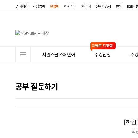
영어회화
시험영어
유럽어
아시아어
한국어
진짜학습지
편입
B2B·
사
시원스쿨 스페인어
수강신청
수
이
트
메
공부 질문하기
뉴
[한권
작성