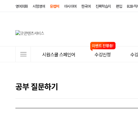
영어회화
시험영어
유럽어
아시아어
한국어
진짜학습지
편입
B2B·
사
시원스쿨 스페인어
수강신청
수
이
트
메
공부 질문하기
뉴