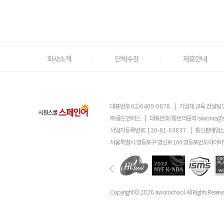
회사소개
단체수강
제휴안내
대표번호
02)6409-0878
|
기업체 교육 컨설팅 
㈜골드앤에스
|
대표번호/통번역문의:
siwoncs@
사업자등록번호:
120-81-63837
|
통신판매업신
서울특별시 영등포구 영신로 166 영등포반도아이비밸
Copyright ©
2026
siwonschool. All Rights Reserv