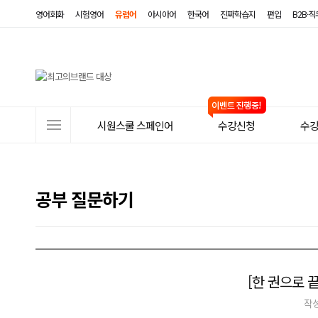
영어회화
시험영어
유럽어
아시아어
한국어
진짜학습지
편입
B2B·
사
시원스쿨 스페인어
수강신청
수
이
트
메
공부 질문하기
뉴
[한 권으로 끝
작성