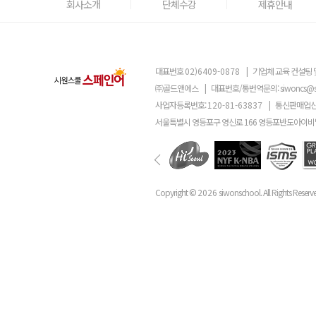
회사소개
단체수강
제휴안내
대표번호
02)6409-0878
|
기업체 교육 컨설팅 
㈜골드앤에스
|
대표번호/통번역문의:
siwoncs@
사업자등록번호:
120-81-63837
|
통신판매업신
서울특별시 영등포구 영신로 166 영등포반도아이비밸
Copyright ©
2026
siwonschool. All Rights Reserv