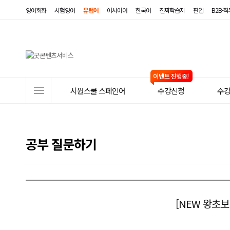
영어회화
시험영어
유럽어
아시아어
한국어
진짜학습지
편입
B2B·
사
시원스쿨 스페인어
수강신청
수
이
트
메
공부 질문하기
뉴
[NEW 왕초보