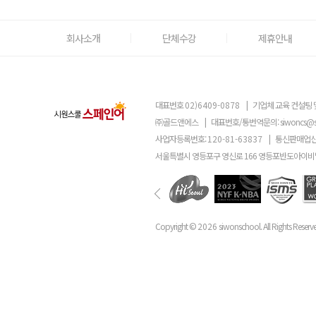
회사소개
단체수강
제휴안내
대표번호
02)6409-0878
|
기업체 교육 컨설팅 
㈜골드앤에스
|
대표번호/통번역문의:
siwoncs@
사업자등록번호:
120-81-63837
|
통신판매업신
서울특별시 영등포구 영신로 166 영등포반도아이비밸
Copyright ©
2026
siwonschool. All Rights Reserv