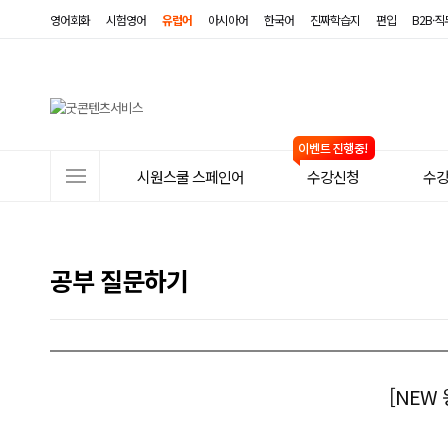
영어회화
시험영어
유럽어
아시아어
한국어
진짜학습지
편입
B2B·
사
시원스쿨 스페인어
수강신청
수
이
트
메
공부 질문하기
뉴
[NEW