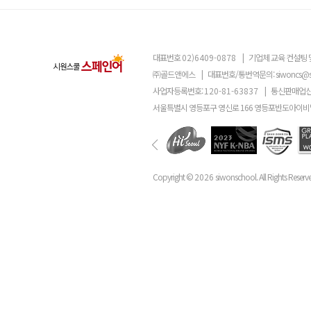
대표번호
02)6409-0878
|
기업체 교육 컨설팅 
㈜골드앤에스
|
대표번호/통번역문의:
siwoncs@
사업자등록번호:
120-81-63837
|
통신판매업신
서울특별시 영등포구 영신로 166 영등포반도아이비밸
Copyright ©
2026
siwonschool. All Rights Reserv