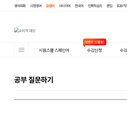
영어회화
시험영어
유럽어
아시아어
한국어
진짜학습지
편입
B2B·
사
시원스쿨 스페인어
수강신청
수
이
트
메
공부 질문하기
뉴