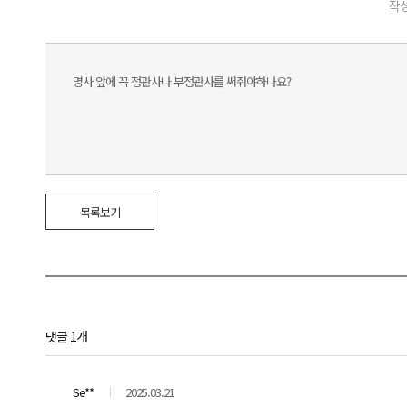
작성
명사 앞에 꼭 정관사나 부정관사를 써줘야하나요?
목록보기
댓글 1개
Se**
2025.03.21