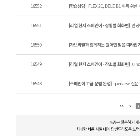
16552
[학습상담]
FLEX 2C, DELE B1 취득 위
16551
[리얼 현지 스페인어 - 상황별 회화편]
안녕하
16550
[가브리엘과 함께하는 원어민 발음 따라잡
16549
[리얼 현지 스페인어 - 장소별 회화편]
si no
16548
[스페인어 고급 문법 완성]
quedarse 질문 (
1
※공부 질문하기 게
최대한 빠른 시일 내에 답변드리도록 노력