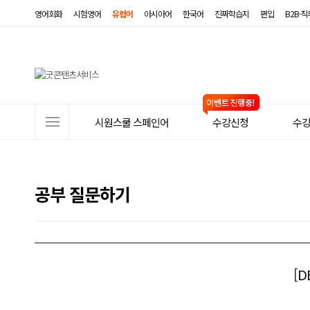
영어회화
시험영어
유럽어
아시아어
한국어
진짜학습지
편입
B2B·
사
시원스쿨 스페인어
수강신청
수
이
트
메
공부 질문하기
뉴
[D