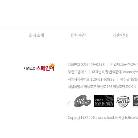
회사소개
단체수강
제휴안내
대표번호
02)6409-0878
|
기업체 교육 컨설팅 
㈜골드앤에스
|
대표번호/통번역문의:
siwoncs@
사업자등록번호:
120-81-63837
|
통신판매업신
서울특별시 영등포구 영신로 166 영등포반도아이비밸
Copyright ©
2026
siwonschool. All Rights Reserv