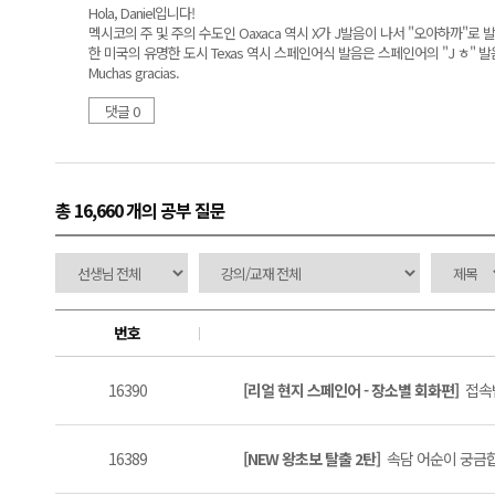
Hola, Daniel입니다!
멕시코의 주 및 주의 수도인 Oaxaca 역시 X가 J발음이 나서 "오아하까
한 미국의 유명한 도시 Texas 역시 스페인어식 발음은 스페인어의 "J ㅎ" 발
Muchas gracias.
댓글 0
총 16,660 개
의 공부 질문
번호
16390
[리얼 현지 스페인어 - 장소별 회화편]
접속법
16389
[NEW 왕초보 탈출 2탄]
속담 어순이 궁금합