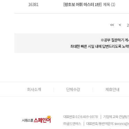
16381
[왕초보 어휘 마스터 1탄]
제목 (1)
2
※공부 질문하기 게
최대한 빠른 시일 내에 답변드리도록 노력
회사소개
단체수강
제휴안내
대표번호
02)6409-0878
|
기업체 교육 컨설팅 
㈜골드앤에스
|
대표번호/통번역문의:
siwoncs@