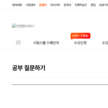
영어회화
시험영어
유럽어
아시아어
한국어
진짜학습지
편입
B2B·
사
시원스쿨 스페인어
수강신청
수
이
트
메
공부 질문하기
뉴