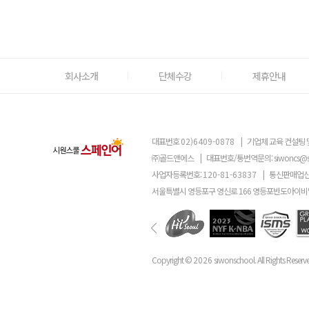
회사소개
단체수강
제휴안내
대표번호
02)6409-0878
|
기업체 교육 컨설팅 
㈜골드앤에스
|
대표번호/통번역문의:
siwoncs@
사업자등록번호:
120-81-63837
|
통신판매업신
서울특별시 영등포구 영신로 166 영등포반도아이비밸
Copyright ©
2026
siwonschool. All Rights Reserv