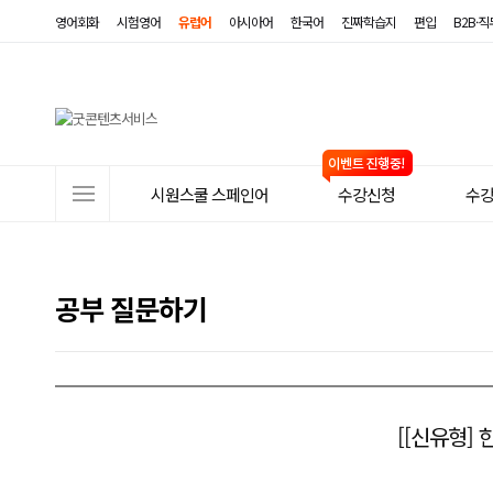
영어회화
시험영어
유럽어
아시아어
한국어
진짜학습지
편입
B2B·
사
시원스쿨 스페인어
수강신청
수
이
트
메
공부 질문하기
뉴
[[신유형] 