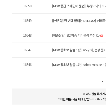
16650
[NEW 중급 스페인어 문법]
부정어와의 비교 
16649
[[신유형] 한 번에 끝내는 DELE A2]
커리큘럼
16648
[학습상담]
B2 학습 커리큘럼 추천 (1)
16647
[NEW 왕초보 탈출 1탄]
no 위치, 문장 품사
16646
[NEW 왕초보 탈출 1탄]
sabes mas de ~ 
※공부 질문하기 게
최대한 빠른 시일 내에 답변드리도록 노력