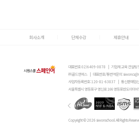
회사소개
단체수강
제휴안내
대표번호
02)6409-0878
|
기업체 교육 컨설팅 
㈜골드앤에스
|
대표번호/통번역문의:
siwoncs@
사업자등록번호:
120-81-63837
|
통신판매업신
서울특별시 영등포구 영신로 166 영등포반도아이비밸
Copyright ©
2026
siwonschool. All Rights Reserv