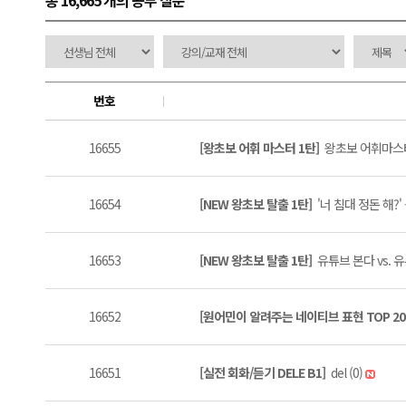
총 16,665 개
의 공부 질문
번호
16655
[왕초보 어휘 마스터 1탄]
왕초보 어휘마스터 
16654
[NEW 왕초보 탈출 1탄]
'너 침대 정돈 해?'
16653
[NEW 왕초보 탈출 1탄]
유튜브 본다 vs. 유
16652
[원어민이 알려주는 네이티브 표현 TOP 20
16651
[실전 회화/듣기 DELE B1]
del (0)