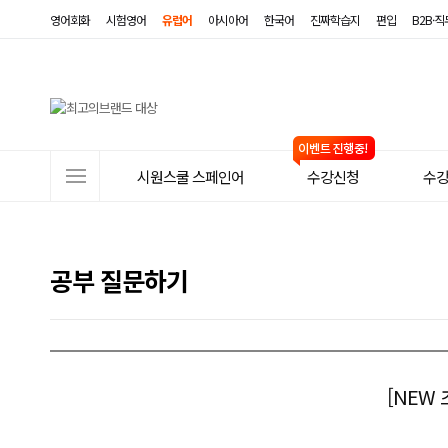
영어회화
시험영어
유럽어
아시아어
한국어
진짜학습지
편입
B2B·
사
시원스쿨 스페인어
수강신청
수
이
트
메
공부 질문하기
뉴
[NEW