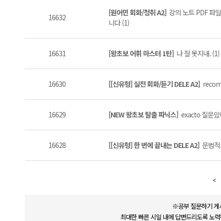
[원어민 회화/청취 A2]
강의 노트 PDF 파
16632
니다 (1)
16631
[왕초보 어휘 마스터 1탄]
나 잘 못지내. (1)
16630
[[신유형] 실전 회화/듣기 DELE A2]
recom
16629
[NEW 왕초보 탈출 파닉스]
exacto 질문있어
16628
[[신유형] 한 번에 끝내는 DELE A2]
문법적으
※공부 질문하기 게
최대한 빠른 시일 내에 답변드리도록 노력