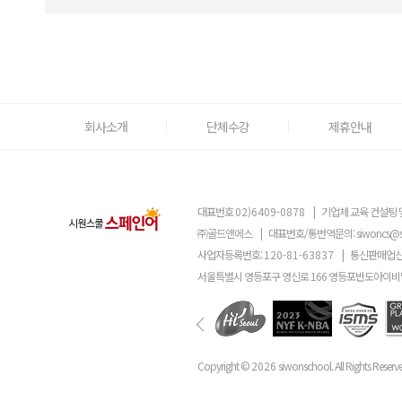
회사소개
단체수강
제휴안내
대표번호
02)6409-0878
|
기업체 교육 컨설팅 
㈜골드앤에스
|
대표번호/통번역문의:
siwoncs@
사업자등록번호:
120-81-63837
|
통신판매업신
서울특별시 영등포구 영신로 166 영등포반도아이비밸
Copyright ©
2026
siwonschool. All Rights Reserv