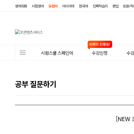
영어회화
시험영어
유럽어
아시아어
한국어
진짜학습지
편입
B2B·
사
시원스쿨 스페인어
수강신청
수
이
트
메
공부 질문하기
뉴
[NEW