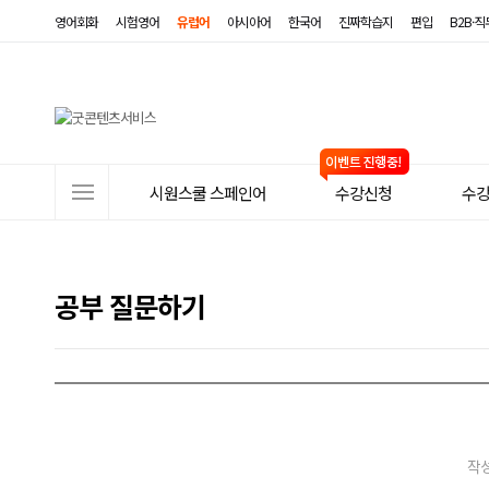
영어회화
시험영어
유럽어
아시아어
한국어
진짜학습지
편입
B2B·
사
시원스쿨 스페인어
수강신청
수
이
트
메
공부 질문하기
뉴
작성