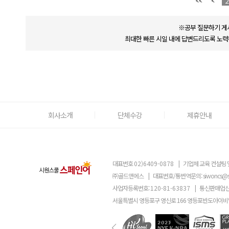
2
※공부 질문하기 게
최대한 빠른 시일 내에 답변드리도록 노력
회사소개
단체수강
제휴안내
대표번호
02)6409-0878
|
기업체 교육 컨설팅 
㈜골드앤에스
|
대표번호/통번역문의:
siwoncs@
사업자등록번호:
120-81-63837
|
통신판매업신
서울특별시 영등포구 영신로 166 영등포반도아이비밸