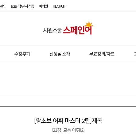
편입
B2B·직무/자격증
어학원
RECRUIT
시
원
스
수강후기
선생님 소개
무료강의/자료
쿨
스
페
인
어
[왕초보 어휘 마스터 2탄]제목
이전글
다음글
[21강] 교통 어휘(2)