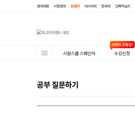
영어회화
시험영어
유럽어
아시아어
한국어
진짜학습지
사
시원스쿨 스페인어
수강신청
이
트
메
공부 질문하기
뉴