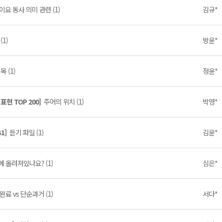
요 동사 의미 관련 (1)
김규*
(1)
방윤*
목 (1)
정윤*
현 TOP 200]
주어의 위치 (1)
박영*
B1]
듣기 파일 (1)
김윤*
 올려져있나요? (1)
심은*
완료 vs 단순과거 (1)
서다*