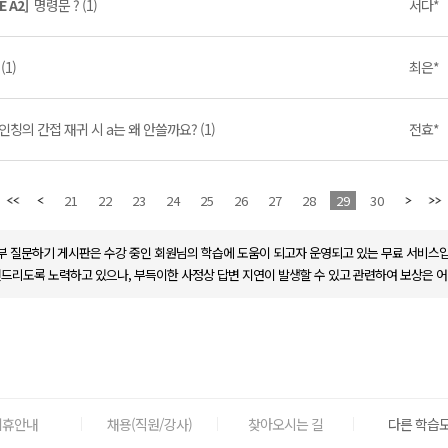
E A2]
명령문 ? (1)
서다*
(1)
최은*
인칭의 간접 재귀 시 a는 왜 안쓸까요? (1)
전효*
21
22
23
24
25
26
27
28
29
30
부 질문하기 게시판은 수강 중인 회원님의 학습에 도움이 되고자 운영되고 있는 무료 서비스입
변드리도록 노력하고 있으나, 부득이한 사정상 답변 지연이 발생할 수 있고 관련하여 보상은 어
제휴안내
채용(직원/강사)
찾아오시는 길
다른 학습도