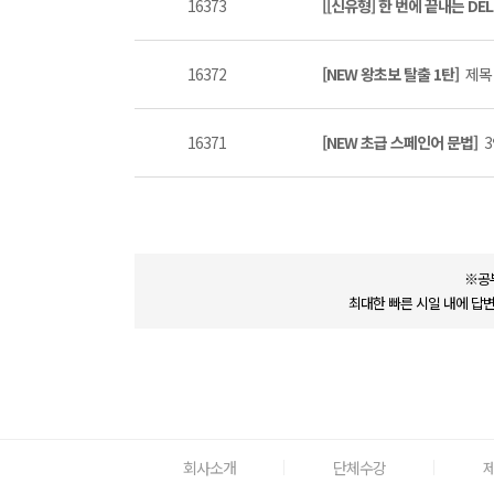
16373
[[신유형] 한 번에 끝내는 DEL
16372
[NEW 왕초보 탈출 1탄]
제목 
16371
[NEW 초급 스페인어 문법]
3
※공
최대한 빠른 시일 내에 답
회사소개
단체수강