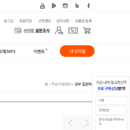
유
로그인
회원가입
고객센터
공지사항
상품권 등록
사
용
용
한
자
메
내 강의실
교재/MP3
이벤트
메
뉴
뉴
지금 내게 필요한건?!
홈
>
학습지원센터
>
공부 질문하기
무료 구매 상담
받기!