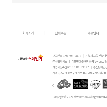
회사소개
단체수강
제휴안내
대표번호
02)6409-0878
|
기업체 교육 컨설팅 
㈜골드앤에스
|
대표번호/통번역문의:
siwoncs@
사업자등록번호:
120-81-63837
|
통신판매업신
서울특별시 영등포구 영신로 166 영등포반도아이비밸
Copyright ©
2026
siwonschool. All Rights Reserv