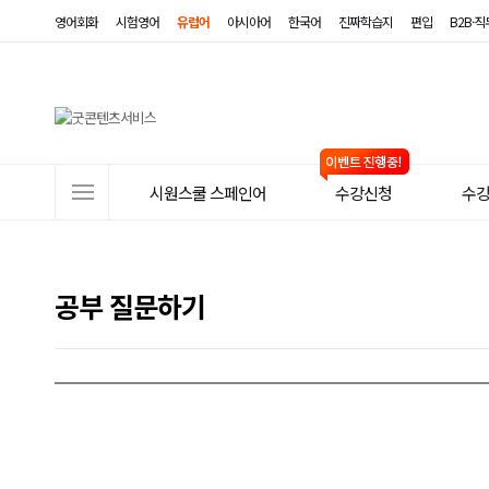
영어회화
시험영어
유럽어
아시아어
한국어
진짜학습지
편입
B2B·
사
시원스쿨 스페인어
수강신청
수
이
트
메
공부 질문하기
뉴