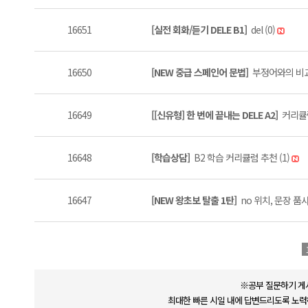
16651
[실전 회화/듣기 DELE B1]
del (0)
16650
[NEW 중급 스페인어 문법]
부정어와의 비교 
16649
[[신유형] 한 번에 끝내는 DELE A2]
커리큘럼
16648
[학습상담]
B2 학습 커리큘럼 추천 (1)
16647
[NEW 왕초보 탈출 1탄]
no 위치, 문장 품사
※공부 질문하기 게
최대한 빠른 시일 내에 답변드리도록 노력