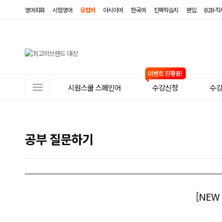
영어회화
시험영어
유럽어
아시아어
한국어
진짜학습지
편입
B2B·
사
시원스쿨 스페인어
수강신청
수
이
트
메
공부 질문하기
뉴
[NEW