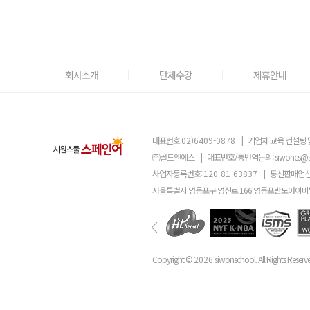
회사소개
단체수강
제휴안내
대표번호
02)6409-0878
|
기업체 교육 컨설팅 
㈜골드앤에스
|
대표번호/통번역문의:
siwoncs@
사업자등록번호:
120-81-63837
|
통신판매업신
서울특별시 영등포구 영신로 166 영등포반도아이비밸
Copyright ©
2026
siwonschool. All Rights Reserv