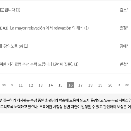
질문입니다 (1)
김소*
E A2]
La mayor relevación 에서 relavación 의 해석 (1)
윤정*
기]
강의노트 p4 (1)
김예*
 위한 커리큘럼 추천 부탁 드립니다 (2번째 질문). (1)
변철*
11
12
13
14
15
16
17
18
19
20
부 질문하기 게시판은 수강 중인 회원님의 학습에 도움이 되고자 운영되고 있는 무료 서비스입
변드리도록 노력하고 있으나, 부득이한 사정상 답변 지연이 발생할 수 있고 관련하여 보상은 어