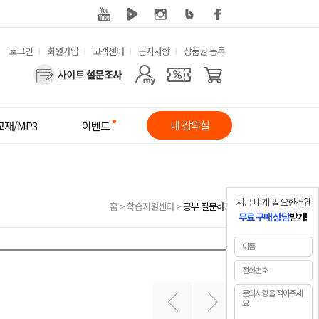
유
로그인
회원가입
고객센터
공지사항
상품권 등록
사
용
용
한
자
메
내 강의실
교재/MP3
이벤트
메
뉴
뉴
지금 내게 필요한건?!
홈
>
학습지원센터
>
공부 질문하기
무료 구매 상담
받기!