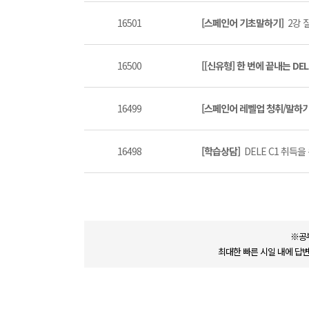
16501
[스페인어 기초말하기]
2강 
16500
[[신유형] 한 번에 끝내는 DEL
16499
[스페인어 레벨업 청취/말하
16498
[학습상담]
DELE C1 취득을
※공
최대한 빠른 시일 내에 답