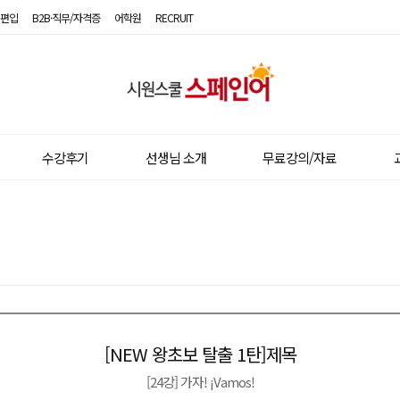
편입
B2B·직무/자격증
어학원
RECRUIT
시
원
스
수강후기
선생님 소개
무료강의/자료
쿨
스
페
인
어
[NEW 왕초보 탈출 1탄]제목
이전글
다음글
[24강] 가자! ¡Vamos!