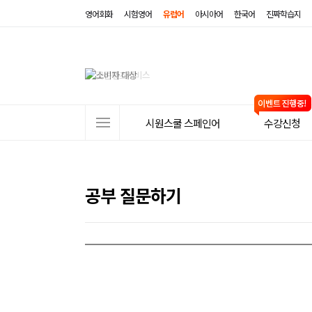
영어회화
시험영어
유럽어
아시아어
한국어
진짜학습지
사
시원스쿨 스페인어
수강신청
이
트
메
공부 질문하기
뉴