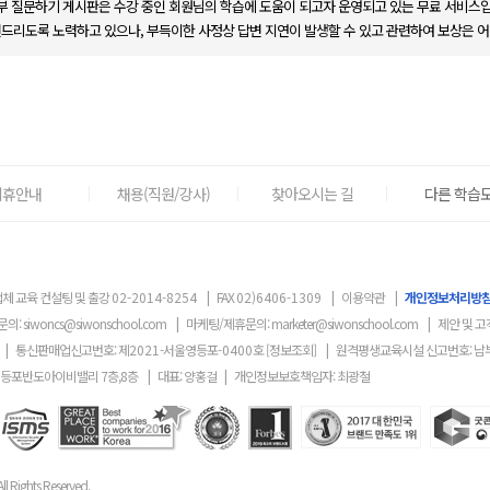
부 질문하기 게시판은 수강 중인 회원님의 학습에 도움이 되고자 운영되고 있는 무료 서비스입
변드리도록 노력하고 있으나, 부득이한 사정상 답변 지연이 발생할 수 있고 관련하여 보상은 어
제휴안내
채용(직원/강사)
찾아오시는 길
다른 학습도
체 교육 컨설팅 및 출강
02-2014-8254
|
FAX
02)6406-1309
|
이용약관
|
개인정보처리방
문의:
siwoncs@siwonschool.com
|
마케팅/제휴문의:
marketer@siwonschool.com
|
제안 및 고
|
통신판매업신고번호: 제
2021
-서울영등포
-0400
호
[정보조회]
|
원격평생교육시설 신고번호: 남
영등포반도아이비밸리 7층,8층
|
대표: 양홍걸
|
개인정보보호책임자: 최광철
ll Rights Reserved.