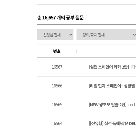
총 16,657 개
의 공부 질문
번호
16567
[실전 스페인어 회화 2탄]
[다
16566
[리얼 현지 스페인어 - 상황별
16565
[NEW 왕초보 탈출 2탄]
no t
16564
[[신유형] 실전 독해/작문 DEL