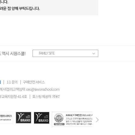
니다.
려운 점 양해 부탁드립니다.
 역시 시원스쿨!
FAMILY SITE
침
|
1:1 문의
|
구매안전 서비스
객(사업)최고책임자:
ceo@siwonschool.com
부교육지원청-
414
호
|
호스팅 제공자 : ㈜KT