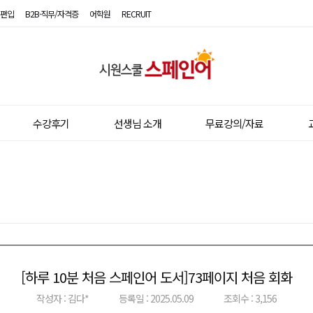
편입
B2B·직무/자격증
어학원
RECRUIT
시
원
스
수강후기
선생님 소개
무료강의/자료
쿨
스
페
인
어
[하루 10분 처음 스페인어 도서]73페이지 처음 회화
이전글
다음글
작성자 : 김다*
등록일 : 2025.05.09
조회수 : 3,156