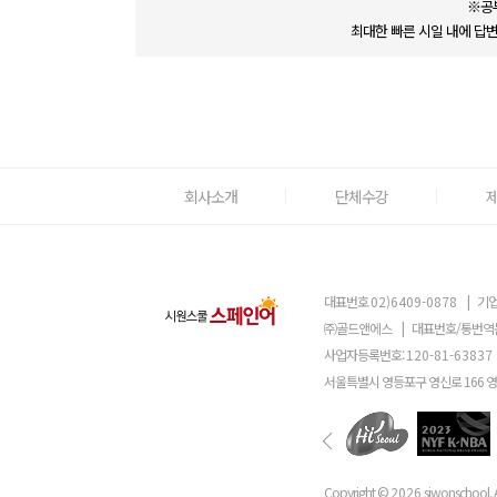
※공
최대한 빠른 시일 내에 답
회사소개
단체수강
대표번호
02)6409-0878
|
기업
㈜골드앤에스
|
대표번호/통번역
사업자등록번호:
120-81-63837
서울특별시 영등포구 영신로 166 
Copyright ©
2026
siwonschool. A