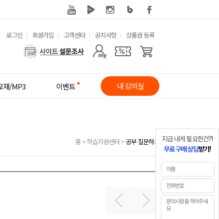
유
로그인
회원가입
고객센터
공지사항
상품권 등록
사
용
용
한
자
메
내 강의실
교재/MP3
이벤트
메
뉴
뉴
지금 내게 필요한건?!
홈
>
학습지원센터
>
공부 질문하기
무료 구매 상담
받기!