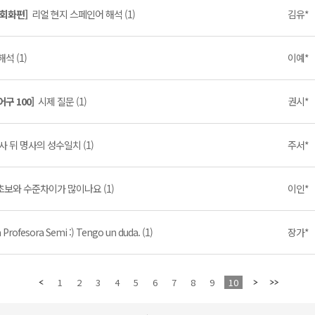
 회화편]
리얼 현지 스페인어 해석 (1)
김유*
석 (1)
이예*
어구 100]
시제 질문 (1)
권시*
사 뒤 명사의 성수일치 (1)
주서*
초보와 수준차이가 많이나요 (1)
이인*
 Profesora Semi :) Tengo un duda. (1)
장가*
1
2
3
4
5
6
7
8
9
10