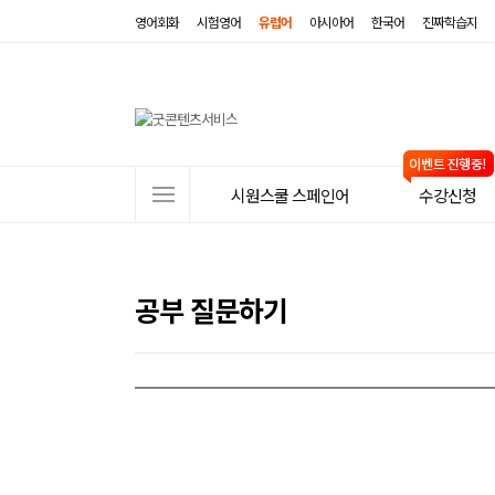
영어회화
시험영어
유럽어
아시아어
한국어
진짜학습지
사
시원스쿨 스페인어
수강신청
이
트
메
공부 질문하기
뉴