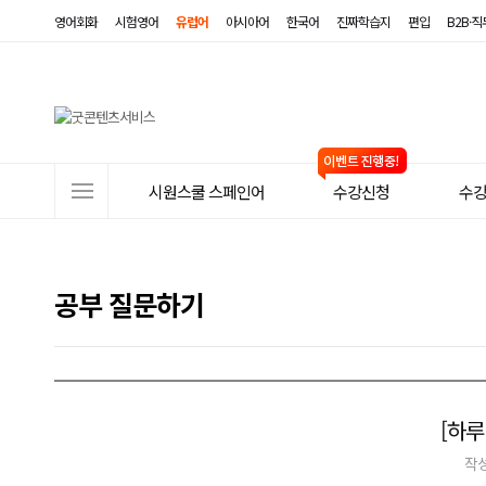
영어회화
시험영어
유럽어
아시아어
한국어
진짜학습지
편입
B2B·
사
시원스쿨 스페인어
수강신청
수
이
트
메
공부 질문하기
뉴
[하루
작성