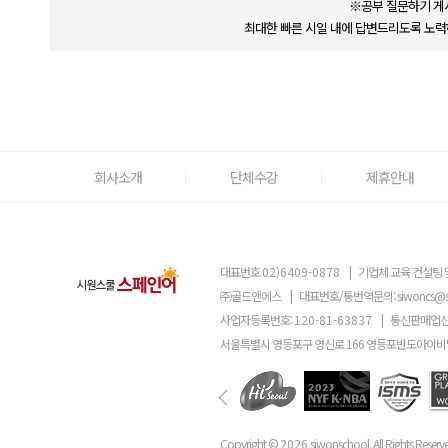
※공부 질문하기 게
최대한 빠른 시일 내에 답변드리도록 노력
회사소개
단체수강
제휴안내
대표번호
02)6409-0878
|
기업체 교육 컨설팅 
㈜골드앤에스
|
대표번호/통번역문의:
siwoncs@
사업자등록번호:
120-81-63837
|
통신판매업신
서울특별시 영등포구 영신로 166 영등포반도아이비밸
Copyright ©
2026
siwonschool. All Rights Reserv