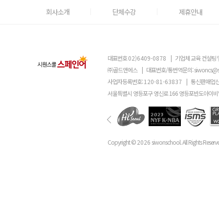
회사소개
단체수강
제휴안내
대표번호
02)6409-0878
|
기업체 교육 컨설팅 
㈜골드앤에스
|
대표번호/통번역문의:
siwoncs@
사업자등록번호:
120-81-63837
|
통신판매업신
서울특별시 영등포구 영신로 166 영등포반도아이비밸
Copyright ©
2026
siwonschool. All Rights Reserv