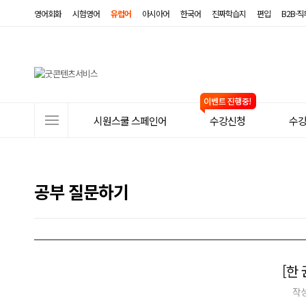
영어회화
시험영어
유럽어
아시아어
한국어
진짜학습지
편입
B2B·
사
시원스쿨 스페인어
수강신청
수
이
트
메
공부 질문하기
뉴
[한 
작성