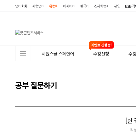
영어회화
시험영어
유럽어
아시아어
한국어
진짜학습지
편입
B2B·
사
시원스쿨 스페인어
수강신청
수
이
트
메
공부 질문하기
뉴
[한 
작성