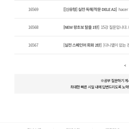
16569
[[신유형] 실전 독해/작문 DELE A2]
hacer f
16568
[NEW 왕초보 탈출 1탄]
15강 질문입니다. (
16567
[실전 스페인어 회화 2탄]
[다니엘이 없는 경우]
※공부 질문하기 게
최대한 빠른 시일 내에 답변드리도록 노력