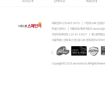
회사소개
단체수강
제휴안내
대표번호
02)6409-0878
|
기업체 교육 컨설팅 
㈜골드앤에스
|
대표번호/통번역문의:
siwoncs@
사업자등록번호:
120-81-63837
|
통신판매업신
서울특별시 영등포구 영신로 166 영등포반도아이비밸
Copyright ©
2026
siwonschool. All Rights Reserv