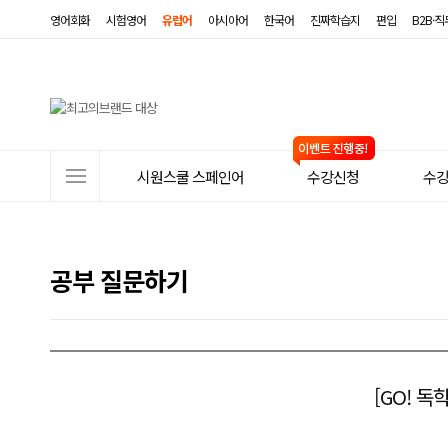
영어회화
시험영어
유럽어
아시아어
한국어
진짜학습지
편입
B2B·
사
시원스쿨 스페인어
수강신청
수
이
트
메
공부 질문하기
뉴
[GO! 