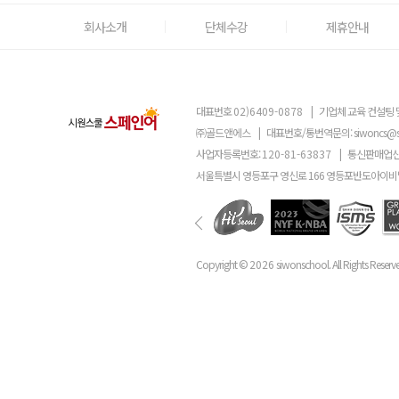
회사소개
단체수강
제휴안내
대표번호
02)6409-0878
|
기업체 교육 컨설팅 
㈜골드앤에스
|
대표번호/통번역문의:
siwoncs@
사업자등록번호:
120-81-63837
|
통신판매업신
서울특별시 영등포구 영신로 166 영등포반도아이비밸
Copyright ©
2026
siwonschool. All Rights Reserv