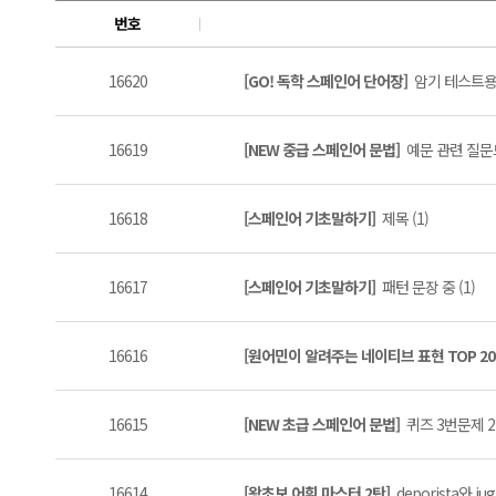
번호
16620
[GO! 독학 스페인어 단어장]
암기 테스트용 
16619
[NEW 중급 스페인어 문법]
예문 관련 질문드
16618
[스페인어 기초말하기]
제목 (1)
16617
[스페인어 기초말하기]
패턴 문장 중 (1)
16616
[원어민이 알려주는 네이티브 표현 TOP 20
16615
[NEW 초급 스페인어 문법]
퀴즈 3번문제 2
16614
[왕초보 어휘 마스터 2탄]
deporista와 j