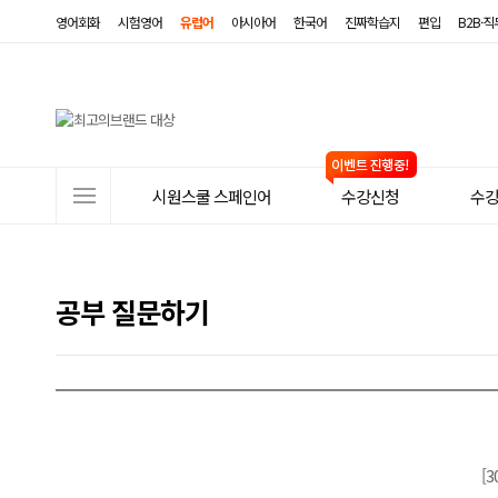
영어회화
시험영어
유럽어
아시아어
한국어
진짜학습지
편입
B2B·
사
시원스쿨 스페인어
수강신청
수
이
트
메
공부 질문하기
뉴
[3