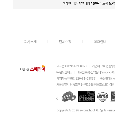
최대한 빠른 시일 내에 답변드리도록 노력
회사소개
단체수강
제휴안내
대표번호
02)6409-0878
|
기업체 교육 컨설팅 
㈜골드앤에스
|
대표번호/통번역문의:
siwoncs@
사업자등록번호:
120-81-63837
|
통신판매업신
서울특별시 영등포구 영신로 166 영등포반도아이비밸
Copyright ©
2026
siwonschool. All Rights Reserv