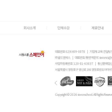
회사소개
단체수강
제휴안내
대표번호
02)6409-0878
|
기업체 교육 컨설팅 
㈜골드앤에스
|
대표번호/통번역문의:
siwoncs@
사업자등록번호:
120-81-63837
|
통신판매업신
서울특별시 영등포구 영신로 166 영등포반도아이비밸
Copyright ©
2026
siwonschool. All Rights Reserv