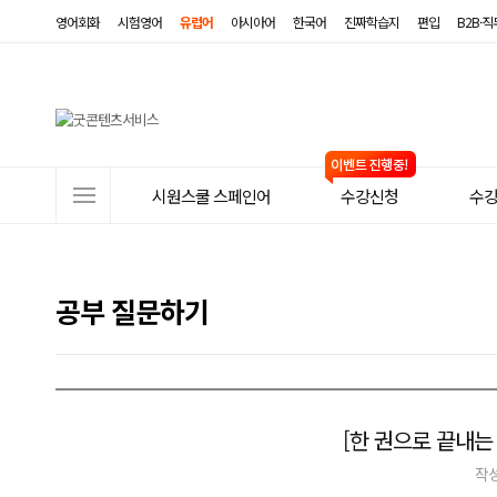
영어회화
시험영어
유럽어
아시아어
한국어
진짜학습지
편입
B2B·
사
시원스쿨 스페인어
수강신청
수
이
트
메
공부 질문하기
뉴
[한 권으로 끝내는 D
작성