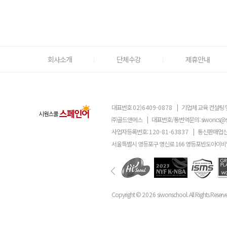
회사소개
단체수강
제휴안내
대표번호
02)6409-0878
|
기업체 교육 컨설팅 
㈜골드앤에스
|
대표번호/통번역문의:
siwoncs@
사업자등록번호:
120-81-63837
|
통신판매업신
서울특별시 영등포구 영신로 166 영등포반도아이비밸
Copyright ©
2026
siwonschool. All Rights Reserv