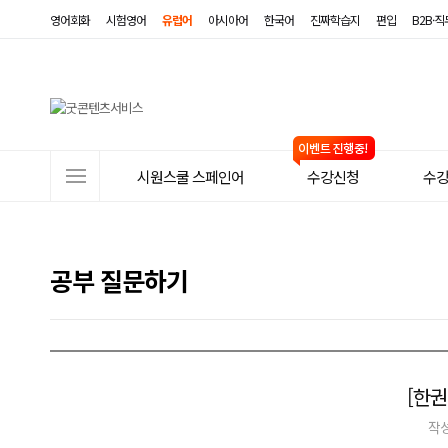
영어회화
시험영어
유럽어
아시아어
한국어
진짜학습지
편입
B2B·
사
시원스쿨 스페인어
수강신청
수
이
트
메
공부 질문하기
뉴
[한권
작성