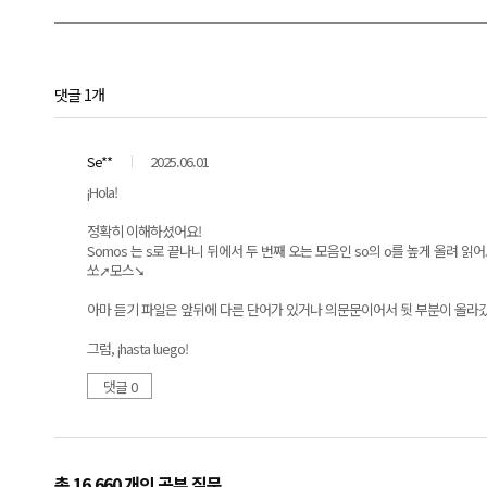
댓글 1개
Se**
2025.06.01
¡Hola!
정확히 이해하셨어요!
Somos 는 s로 끝나니 뒤에서 두 번째 오는 모음인 so의 o를 높게 올려 읽어
쏘➚모스➘
아마 듣기 파일은 앞뒤에 다른 단어가 있거나 의문문이어서 뒷 부분이 올라갔을
그럼, ¡hasta luego!
댓글 0
총 16,660 개
의 공부 질문