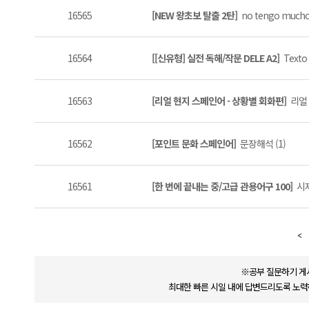
16565
[NEW 왕초보 탈출 2탄]
no tengo mucho 
16564
[[신유형] 실전 독해/작문 DELE A2]
Texto
16563
[리얼 현지 스페인어 - 상황별 회화편]
리얼 
16562
[포인트 문화 스페인어]
문장해석 (1)
16561
[한 번에 끝내는 중/고급 관용어구 100]
시제
※공부 질문하기 게
최대한 빠른 시일 내에 답변드리도록 노력