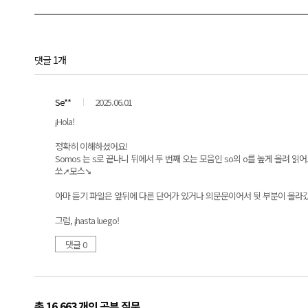
댓글 1개
Se**
2025.06.01
¡Hola!
정확히 이해하셨어요!
Somos 는 s로 끝나니 뒤에서 두 번째 오는 모음인 so의 o를 높게 올려 읽어
쏘➚모스➘
아마 듣기 파일은 앞뒤에 다른 단어가 있거나 의문문이어서 뒷 부분이 올라갔을
그럼, ¡hasta luego!
댓글 0
총 16,663 개
의 공부 질문