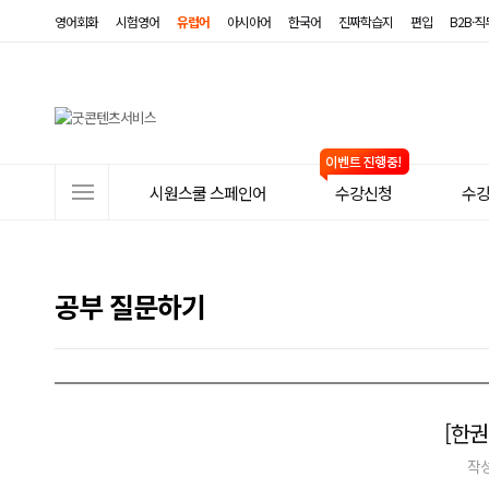
영어회화
시험영어
유럽어
아시아어
한국어
진짜학습지
편입
B2B·
사
시원스쿨 스페인어
수강신청
수
이
트
메
공부 질문하기
뉴
[한권
작성