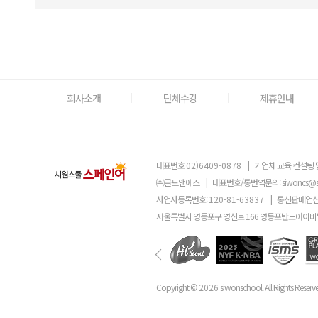
회사소개
단체수강
제휴안내
대표번호
02)6409-0878
|
기업체 교육 컨설팅 
㈜골드앤에스
|
대표번호/통번역문의:
siwoncs@
사업자등록번호:
120-81-63837
|
통신판매업신
서울특별시 영등포구 영신로 166 영등포반도아이비밸
Copyright ©
2026
siwonschool. All Rights Reserv