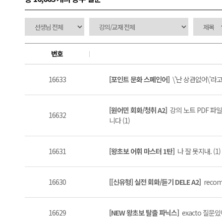
번호
16633
[포인트 문화 스페인어]
\'난 상관없어\'라고 
[원어민 회화/청취 A2]
강의 노트 PDF 파
16632
니다 (1)
16631
[왕초보 어휘 마스터 1탄]
나 잘 못지내. (1)
16630
[[신유형] 실전 회화/듣기 DELE A2]
recom
16629
[NEW 왕초보 탈출 파닉스]
exacto 질문있어